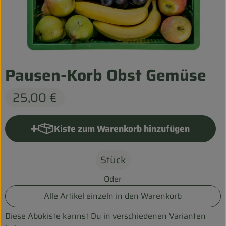
Entspannt durch die FERIEN
Obst & Gemüse
Kühltheke
Pausen-Korb Obst Gemüse
Backwaren
25,00 €
Vorratskammer
Getränke
Kiste zum Warenkorb hinzufügen
Kiste zum Warenkorb hinzufü
Kosmetik
Stück
Haus & Garten
Oder
Alle Artikel einzeln in den Warenkorb
Biohof erleben
Diese Abokiste kannst Du in verschiedenen Varianten