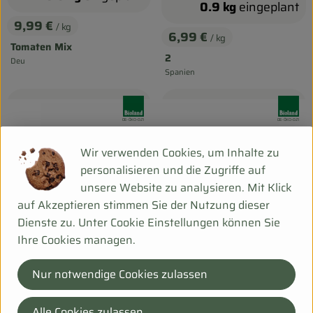
0.9 kg
eingeplant
9,99 €
/ kg
, Preis:
6,99 €
/ kg
, Preis:
Tomaten Mix
2
Deu
, Herkunft:
Spanien
, Herkunft:
, Verband:
, Verband
, Kontrollstelle:
, Kontrollstelle:
DE-ÖKO-021
DE-ÖKO-021
Wir verwenden Cookies, um Inhalte zu
personalisieren und die Zugriffe auf
unsere Website zu analysieren. Mit Klick
auf Akzeptieren stimmen Sie der Nutzung dieser
Dienste zu. Unter Cookie Einstellungen können Sie
Ihre Cookies managen.
0.8 kg
eingeplant
1 St
eingeplant
Nur notwendige Cookies zulassen
3,19 €
3,19 €
/ kg
/ St
, Preis:
, Preis:
Alle Cookies zulassen