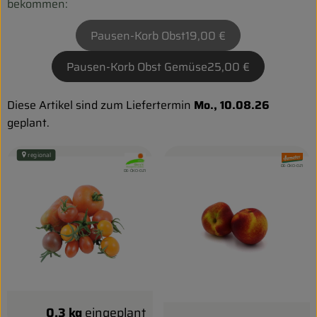
Biokorb so geht`s
bekommen:
Pferdepension & Reitbetrieb
Pausen-Korb Obst
19,00 €
Firmenkunden
Pausen-Korb Obst Gemüse
25,00 €
Diese Artikel sind zum Liefertermin
Mo., 10.08.26
geplant.
regional
, Verband:
, Verband
, Kontrollstelle:
DE-ÖKO-021
, Kontrollstelle:
DE-ÖKO-021
0.3 kg
eingeplant