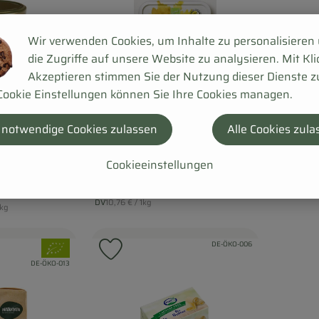
Wir verwenden Cookies, um Inhalte zu personalisieren
die Zugriffe auf unsere Website zu analysieren. Mit Kli
Akzeptieren stimmen Sie der Nutzung dieser Dienste z
Cookie Einstellungen können Sie Ihre Cookies managen.
Produkt zum Wa
 notwendige Cookies zulassen
Alle Cookies zula
Produkt zum Warenkorb hinzufügen
4,69
2,69 €
, Prei
/ 250 g
, Preis:
Cookieeinstellungen
Bio Bura
Landkrone Bio Vegane
, Refere
DV
23,45 €
, Herkunft:
Margarine
e Butter
, Referenzpreis:
DV
10,76 €
/ 1kg
reis:
1kg
, Herkunft:
, Verband:
, Verband:
, Kontrollstelle:
DE-ÖKO-006
 Favouriten hinzufügen
Produkt zu Favouriten hinzufügen
, Kontrollstelle:
DE-ÖKO-013