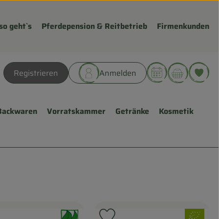
so geht`s
Pferdepension & Reitbetrieb
Firmenkunden
Warenk
L
Registrieren
Anmelden
hen
Backwaren
Vorratskammer
Getränke
Kosmetik
, Verband:
, Verband: