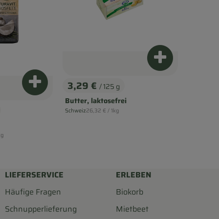
Produkt zum Wa
3,29 €
Produkt zum Warenkorb hinzufügen
/ 125 g
, Preis:
Butter, laktosefrei
, Referenzpreis:
Schweiz
26,32 €
/ 1kg
, Herkunft:
reis:
kg
LIEFERSERVICE
ERLEBEN
Häufige Fragen
Biokorb
Schnupperlieferung
Mietbeet