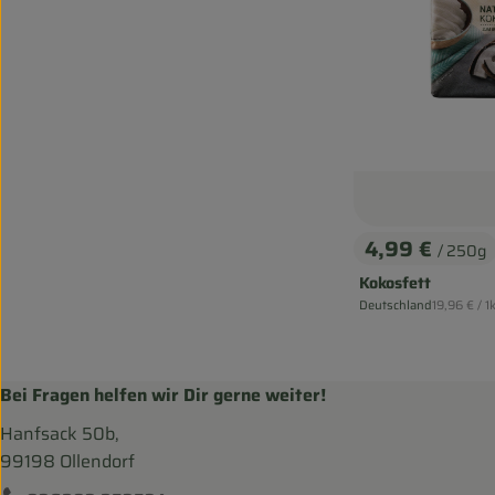
4,99 €
/ 250g
, Preis:
Kokosfett
, Referenzp
Deutschland
19,96 €
/ 1
, Herkunft:
Bei Fragen helfen wir Dir gerne weiter!
Hanfsack 50b,
99198 Ollendorf