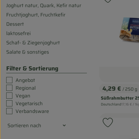
Produkt zu
Joghurt natur, Quark, Kefir natur
Fruchtjoghurt, Fruchtkefir
Dessert
laktosefrei
Schaf- & Ziegenjoghurt
Salate & sonstiges
Filter & Sortierung
Angebot
4,29 €
Regional
/ 250 g
, Preis:
Vegan
Süßrahmbutter 2
Vegetarisch
, Referenzp
Deutschland
17,16 €
/ 1k
, Herkunft:
Verbandsware
Produkt zu