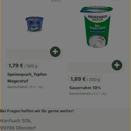
, Kontrollstelle:
DE-ÖKO-037
Produkt zum Warenkorb hinzufüg
1,79 €
/ 500 g
Produ
, Preis:
Speisequark_Topfen
1,89 €
/ 200 g
Magerstuf
, Preis:
, Referenzpreis:
Deutschland
7,16 €
/ 1kg
Sauerrahm 10%
, Herkunft:
, Referenzpreis:
Deutschland
9,45 €
/ 1kg
, Herkunft:
Bei Fragen helfen wir Dir gerne weiter!
Hanfsack 50b,
99198 Ollendorf