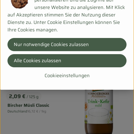
, Preis:
2,79 €
Skyr Natur im Glas
/ 400g
unsere Website zu analysieren. Mit Klick
, Preis:
, Referenzpreis:
Deutschland
5,18 €
/ 1kg
, Herkunft:
auf Akzeptieren stimmen Sie der Nutzung dieser
SKYR Vanille 0,2% Fett
Mehrweg
, Referenzpreis:
Deutschland
6,97 €
/ 1kg
Dienste zu. Unter Cookie Einstellungen können Sie
, Herkunft:
Ihre Cookies managen.
, Verband:
, Verband:
Produkt zu Favouriten hinzufügen
Produkt zu Favouriten hinzufüg
, Kontrollstelle:
DE-ÖKO-007
, Kontrollstelle:
DE-ÖKO-001
Nur notwendige Cookies zulassen
Alle Cookies zulassen
Cookieeinstellungen
Produkt zum Warenkorb hinzufüg
2,09 €
/ 125 g
, Preis:
Bircher Müsli Classic
, Referenzpreis:
Deutschland
16,72 €
/ 1kg
, Herkunft: