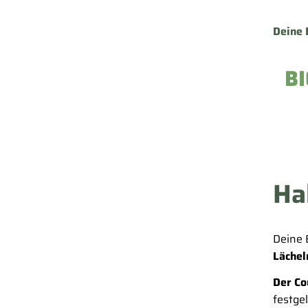
Deine 
Ha
Deine 
Lächel
Der Co
festge