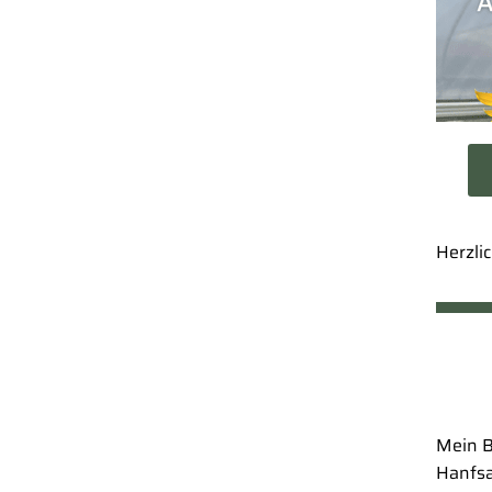
Herzli
Mei
Hanfsa