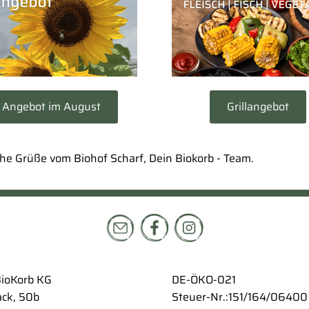
Angebot im August
Grillangebot
che Grüße vom Biohof Scharf, Dein Biokorb - Team.
n BioKorb KG
DE-ÖKO-021
ck, 50b
Steuer-Nr.:151/164/06400