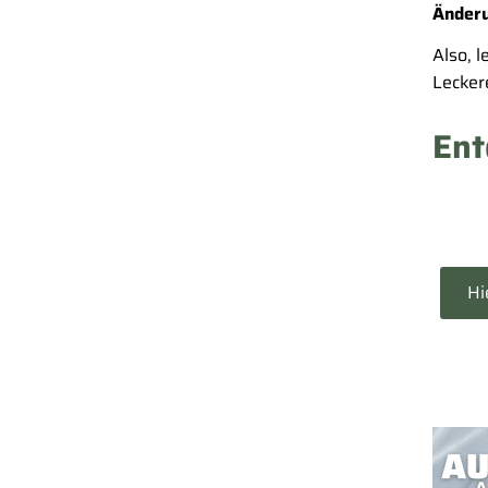
Änder
Also, l
Lecker
Ent
Hi