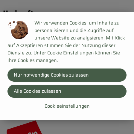
Herkunft
Wir verwenden Cookies, um Inhalte zu
Hersteller: greenorganics
personalisieren und die Zugriffe auf
unsere Website zu analysieren. Mit Klick
Italien
auf Akzeptieren stimmen Sie der Nutzung dieser
Dienste zu. Unter Cookie Einstellungen können Sie
Ihre Cookies managen.
BioTropic GmbH
Nur notwendige Cookies zulassen
D 47167 Duisburg
Alle Cookies zulassen
www.green-naturkost.de
(Daten von Ecoinform)
Cookieeinstellungen
greenorganics