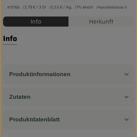
Biokorb so geht`s
#9766
3,79 €
/ 3 St
2,53 €
/ 1kg
7% MwSt
Handelsklasse II
Pferdepension & Reitbetrieb
Info
Herkunft
Firmenkunden
Info
.
Produktinformationen
Zutaten
Produktdatenblatt