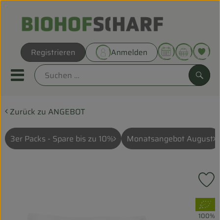
Warenk
Registrieren
Anmelden
Link
Mobiles Menu öffnen oder sc
Such
Zurück zu ANGEBOT
Direkt vom Hof
Biokörbe
3er Packs - Spare bis zu 10%
Monatsangebot August
THEMENWELTEN
P
UNSERE BIOKÖRBE
, Verband:
ANGEBOT
100%