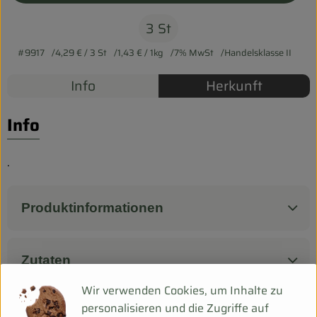
Biokorb so geht`s
3 St
Pferdepension & Reitbetrieb
#9917
4,29 €
/ 3 St
1,43 €
/ 1kg
7% MwSt
Handelsklasse II
Firmenkunden
Info
Herkunft
Info
.
Produktinformationen
Zutaten
Wir verwenden Cookies, um Inhalte zu
personalisieren und die Zugriffe auf
Produktdatenblatt