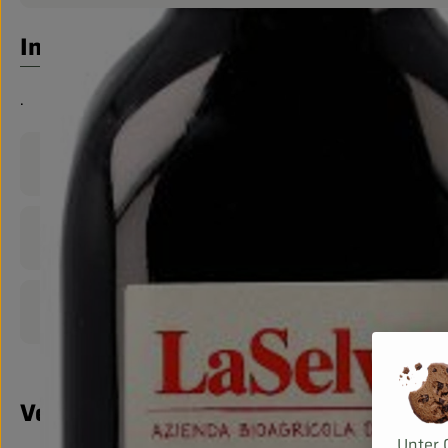
Info
.
Produktinformationen
Zutaten
Produktdatenblatt
Verwendet oder empfohlen bei
Unter 