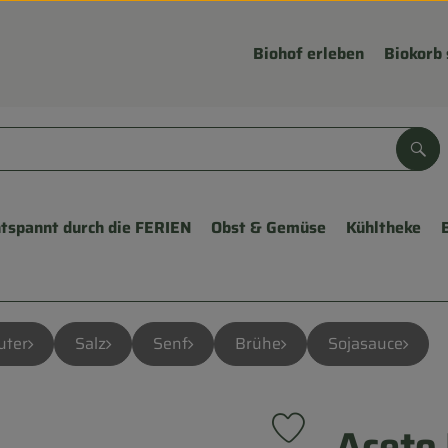
Biohof erleben
Biokorb 
Suc
tspannt durch die FERIEN
Obst & Gemüse
Kühltheke
uter
Salz
Senf
Brühe
Sojasauce
Aceto 
Produkt zu Favouriten 