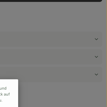
 und
ck auf
u.