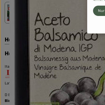
Nur
Ofenreis
Herkunft
Hersteller: LaSelva
Italien
LaSelva Toskana Feinkost Vertriebs GmbH
D 82166 Gräfelfing
Bio mit italienischer Lebensart und Leidenschaft für Na