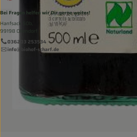
Bei Fragen helfen wir Dir gerne weiter!
Hanfsack 50b,
99198 Ollendorf
036203 253534
info@biohof-scharf.de