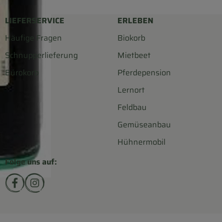
LIEFERSERVICE
ERLEBEN
Häufige Fragen
Biokorb
Schnupperlieferung
Mietbeet
Bürokorb
Pferdepension
Lernort
Feldbau
Gemüseanbau
Hühnermobil
Folge uns auf:
Externer Link zu https://www.facebook.com/biohofsc
Externer Link zu https://www.instagram.com/bi