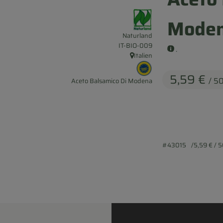
, Verband:
Moden
Naturland
, Kontrollstelle:
IT-BIO-009
.
Italien
, Herkunft:
, EU Herkunft:
5,59 €
/ 5
Aceto Balsamico Di Modena
#43015
5,59 €
/ 