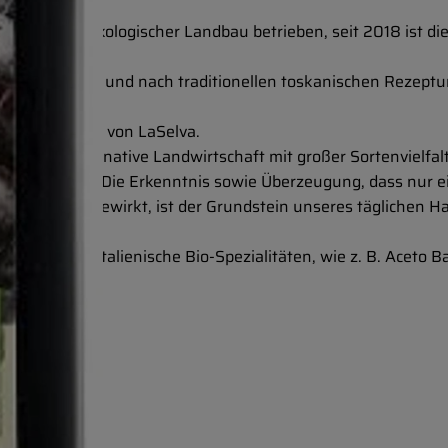
80 wird hier ökologischer Landbau betrieben, seit 2018 ist die
ide angebaut.
d verlesen und nach traditionellen toskanischen Rezepture
utet das Credo von LaSelva.
auf eine alternative Landwirtschaft mit großer Sortenvielfalt
tiv und stabil. Die Erkenntnis sowie Überzeugung, dass nur 
echtigkeit bewirkt, ist der Grundstein unseres täglichen H
auch typisch italienische Bio-Spezialitäten, wie z. B. Aceto 