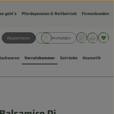
so geht`s
Pferdepension & Reitbetrieb
Firmenkunden
Warenk
L
Registrieren
Anmelden
hen
Backwaren
Vorratskammer
Getränke
Kosmetik
Balsamico Di
hinzufügen