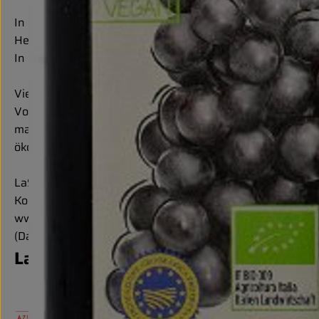
In der südlichen Toskana liegt der Biohof LaSelva. Seit 19
Hektar Nutzfläche werden Gemüse, Obst, Wein und Getre
In der Hof-Manufaktur werden Gemüse gewaschen, von Han
Vielfalt bewahren und Bodenfruchtbarkeit erhalten. So la
Von Anfang an setzt der Gründer von LaSelva, Karl Egger, 
macht die naturgemäße Bewirtschaftung langfristig effek
ökologischen Ressourcen eine nachhaltige Generationenger
LaSelva steht für regional toskanische Bio-Produkte aber 
Kontrollnummer DE-ÖKO-005
www.laselva.bio
(Daten von Ecoinform)
LaSelva