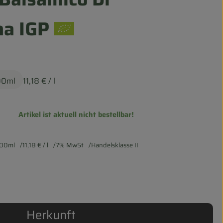
a IGP
00ml
11,18 €
/ l
Artikel ist aktuell nicht bestellbar!
500ml
11,18 €
/ l
7% MwSt
Handelsklasse II
Herkunft