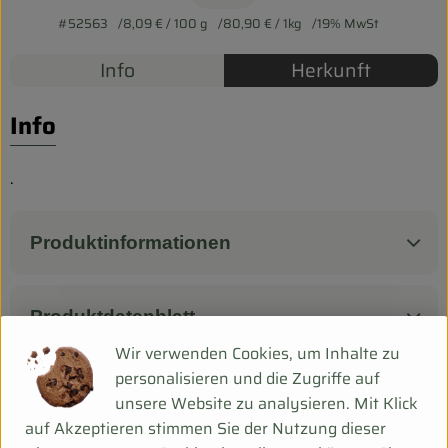
Biokorb so geht`s
#52563
8,09 €
/ 100 g
80,90 €
/ 1kg
19% MwSt
Pferdepension & Reitbetrieb
Info
Herkunft
Firmenkunden
Info
.
Produktinformationen
Produktdatenblatt
Wir verwenden Cookies, um Inhalte zu
personalisieren und die Zugriffe auf
unsere Website zu analysieren. Mit Klick
Herkunft
auf Akzeptieren stimmen Sie der Nutzung dieser