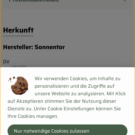
Herkunft
Hersteller: Sonnentor
DV
Wir verwenden Cookies, um Inhalte zu
personalisieren und die Zugriffe auf
unsere Website zu analysieren. Mit Klick
Sonnentor Kräuterhandelsges. mbH
auf Akzeptieren stimmen Sie der Nutzung dieser
Dienste zu. Unter Cookie Einstellungen können Sie
A 3913 Sprögnitz
Ihre Cookies managen.
"Wir von Sonnentor glauben fest daran,dass in der Natur
Nur notwendige Cookies zulassen
die besten Rezepte für ein schönes und langes Leben