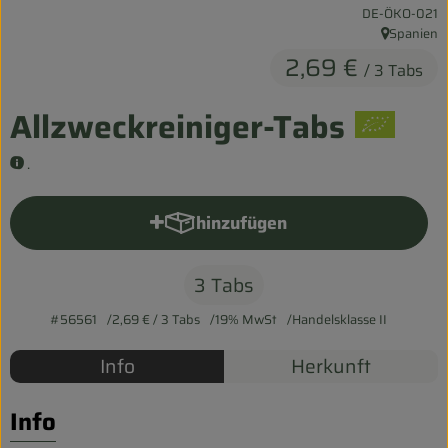
, Kontrollstelle:
DE-ÖKO-021
Entspannt durch die FERIEN
Spanien
, Herkunft:
2,69 €
Obst & Gemüse
/ 3 Tabs
Kühltheke
Allzweckreiniger-Tabs
Backwaren
.
Vorratskammer
hinzufügen
Produkt zum Warenkorb hinzu
Getränke
3 Tabs
Kosmetik
#56561
2,69 €
/ 3 Tabs
19% MwSt
Handelsklasse II
Haus & Garten
Info
Herkunft
Biohof erleben
Info