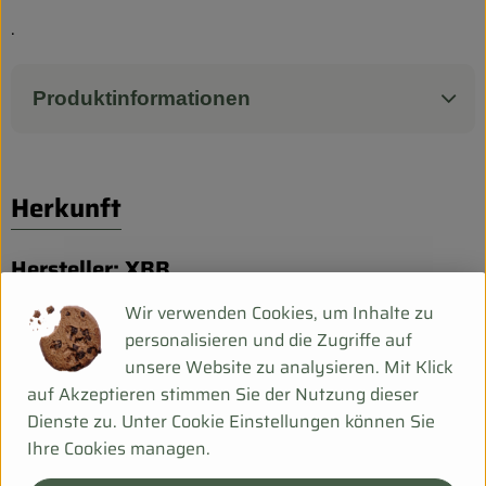
Biokorb so geht`s
.
Pferdepension & Reitbetrieb
Firmenkunden
Produktinformationen
Herkunft
Hersteller: XBB
Wir verwenden Cookies, um Inhalte zu
Spanien
personalisieren und die Zugriffe auf
Biobaula
unsere Website zu analysieren. Mit Klick
auf Akzeptieren stimmen Sie der Nutzung dieser
Dienste zu. Unter Cookie Einstellungen können Sie
Ihre Cookies managen.