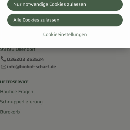
Nur notwendige Cookies zulassen
Alle Cookies zulassen
Bei Fragen helfen wir Dir gerne weiter!
Cookieeinstellungen
Hanfsack 50b,
99198 Ollendorf
036203 253534
info@biohof-scharf.de
LIEFERSERVICE
Häufige Fragen
Schnupperlieferung
Bürokorb