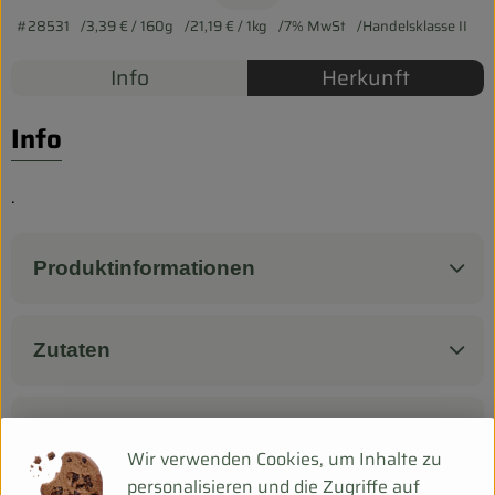
Biokorb so geht`s
#28531
3,39 €
/ 160g
21,19 €
/ 1kg
7% MwSt
Handelsklasse II
Pferdepension & Reitbetrieb
Info
Herkunft
Firmenkunden
Info
.
Produktinformationen
Zutaten
Produktdatenblatt
Wir verwenden Cookies, um Inhalte zu
personalisieren und die Zugriffe auf