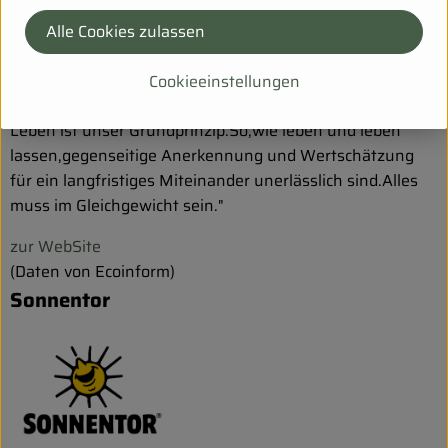
stecken.
Dafür arbeiten wir und davon leben wir.Und wir
glauben,dass die biologische Landwirtschaft die einzige
Alle Cookies zulassen
Alternative zu den immer größer werdenden Problemen
von Monokultur und Überproduktion ist.Der Kreislauf,das
Cookieeinstellungen
immer Wiederkehrende,das sich ständig erneuernde
Leben ist unser Grundprinzip.So,wie leben und leben
lassen,gegenseitige Anerkennung und Wertschätzung
für ein langfristiges Miteinander unerlässlich sind.Alles
muss im Gleichgewicht sein."
zur WebSite
(Daten von Ecoinform)
Sonnentor