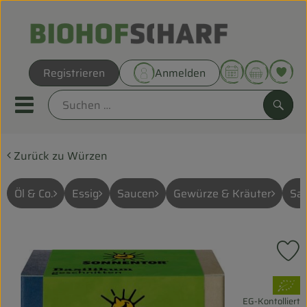
Warenk
Registrieren
Anmelden
Link
Mobiles Menu öffnen oder sc
Such
Zurück zu Würzen
Direkt vom Hof
Biokörbe
Öl & Co.
Essig
Saucen
Gewürze & Kräuter
Sal
THEMENWELTEN
P
UNSERE BIOKÖRBE
, Verband:
ANGEBOT
EG-Kontolliert