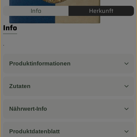
Biokorb so geht`s
Info
Herkunft
Pferdepension & Reitbetrieb
Info
Firmenkunden
.
Produktinformationen
Zutaten
Nährwert-Info
Produktdatenblatt