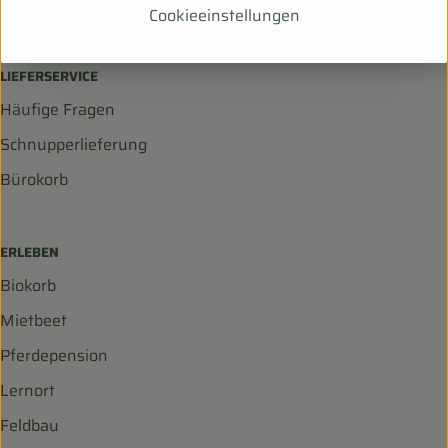
Cookieeinstellungen
info@biohof-scharf.de
LIEFERSERVICE
Häufige Fragen
Schnupperlieferung
Bürokorb
ERLEBEN
Biokorb
Mietbeet
Pferdepension
Lernort
Feldbau