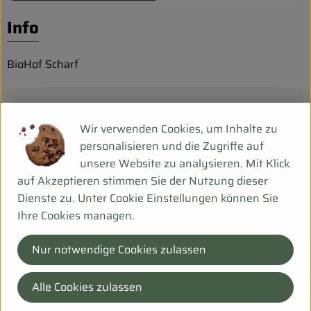
Biokorb so geht`s
Info
Pferdepension & Reitbetrieb
Firmenkunden
BioHof Scharf
Produktinformationen
Wir verwenden Cookies, um Inhalte zu
personalisieren und die Zugriffe auf
unsere Website zu analysieren. Mit Klick
Herkunft
auf Akzeptieren stimmen Sie der Nutzung dieser
Dienste zu. Unter Cookie Einstellungen können Sie
Deu
Ihre Cookies managen.
Bei Fragen helfen wir Dir gerne weiter!
Nur notwendige Cookies zulassen
Hanfsack 50b,
99198 Ollendorf
Alle Cookies zulassen
036203 253534