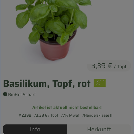
Entspannt durch die FERIEN
Obst & Gemüse
Kühltheke
Backwaren
Vorratskammer
3,39 €
/ Topf
Getränke
Basilikum, Topf, rot
Kosmetik
BioHof Scharf
Haus & Garten
Artikel ist aktuell nicht bestellbar!
#2398
3,39 €
/ Topf
7% MwSt
Handelsklasse II
Biohof erleben
Info
Herkunft