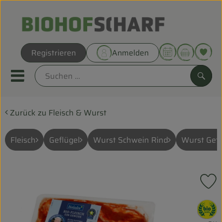
Warenk
Registrieren
Anmelden
Link
Mobiles Menu öffnen oder sc
Such
Zurück zu Fleisch & Wurst
Direkt vom Hof
Biokörbe
Fleisch
Geflügel
Wurst Schwein Rind
Wurst Gefl
THEMENWELTEN
P
UNSERE BIOKÖRBE
, Verband:
ANGEBOT