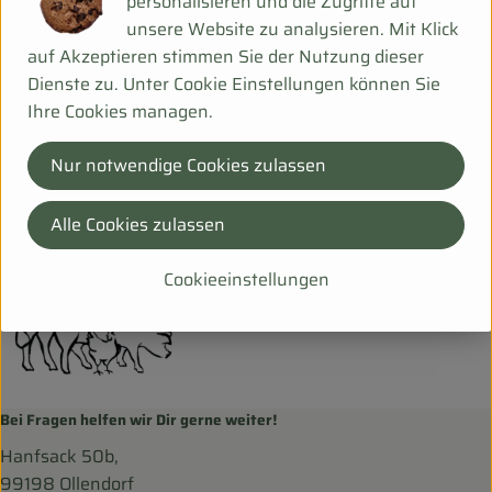
personalisieren und die Zugriffe auf
unsere Website zu analysieren. Mit Klick
Hersteller: SDS
auf Akzeptieren stimmen Sie der Nutzung dieser
Dienste zu. Unter Cookie Einstellungen können Sie
Deutschland
Ihre Cookies managen.
Schröder's Bio Fleisch- und Wurstwaren
Nur notwendige Cookies zulassen
Alle Cookies zulassen
Cookieeinstellungen
Bei Fragen helfen wir Dir gerne weiter!
Hanfsack 50b,
99198 Ollendorf