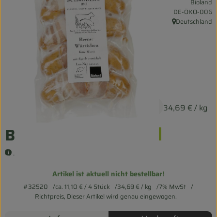
Bioland
Entspannt durch die FERIEN
, Kontrollstelle:
DE-ÖKO-006
Deutschland
, Herkunft:
Obst & Gemüse
Kühltheke
Backwaren
Vorratskammer
ca. 11,10 €
/ 4 Stück
34,69 €
/ kg
Getränke
Berner Würstchen
Kosmetik
.
Haus & Garten
Artikel ist aktuell nicht bestellbar!
#32520
ca. 11,10 €
/ 4 Stück
34,69 €
/ kg
7% MwSt
Biohof erleben
Richtpreis,
Dieser Artikel wird genau eingewogen.