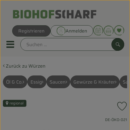
Warenk
Registrieren
Anmelden
Link
Mobiles Menu öffnen oder sc
Such
Zurück zu Würzen
Direkt vom Hof
Biokörbe
Öl & Co.
Essig
Saucen
Gewürze & Kräuter
Sal
THEMENWELTEN
regional
P
UNSERE BIOKÖRBE
, Kontrollstelle:
DE-ÖKO-021
ANGEBOT