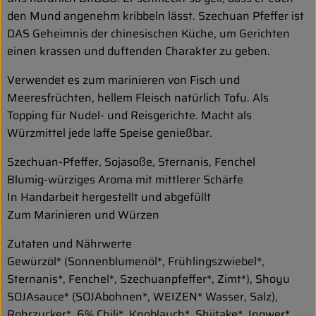
den Mund angenehm kribbeln lässt. Szechuan Pfeffer ist
DAS Geheimnis der chinesischen Küche, um Gerichten
einen krassen und duftenden Charakter zu geben.
Verwendet es zum marinieren von Fisch und
Meeresfrüchten, hellem Fleisch natürlich Tofu. Als
Topping für Nudel- und Reisgerichte. Macht als
Würzmittel jede laffe Speise genießbar.
Szechuan-Pfeffer, Sojasoße, Sternanis, Fenchel
Blumig-würziges Aroma mit mittlerer Schärfe
In Handarbeit hergestellt und abgefüllt
Zum Marinieren und Würzen
Zutaten und Nährwerte
Gewürzöl* (Sonnenblumenöl*, Frühlingszwiebel*,
Sternanis*, Fenchel*, Szechuanpfeffer*, Zimt*), Shoyu
SOJAsauce* (SOJAbohnen*, WEIZEN* Wasser, Salz),
Rohrzucker*, 6% Chili*, Knoblauch*, Shiitake*, Ingwer*