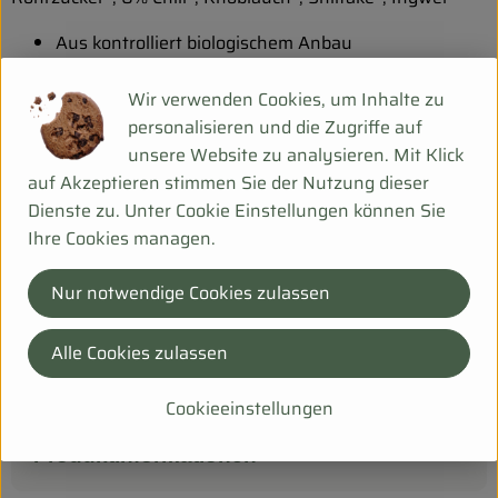
Aus kontrolliert biologischem Anbau
Kann Spuren von Erdnuss, Sesam, Senf, Fisch und
Wir verwenden Cookies, um Inhalte zu
Sellerie enthalten.
personalisieren und die Zugriffe auf
unsere Website zu analysieren. Mit Klick
Durchschnittliche Nährwerte pro 100g
auf Akzeptieren stimmen Sie der Nutzung dieser
Energie (kJ) | 3700 kJ
Dienste zu. Unter Cookie Einstellungen können Sie
Energie (kcal) | 900 kcal
Ihre Cookies managen.
Fett | 70 g
davon gesättigte Fettsäuren | 0,2 g
Nur notwendige Cookies zulassen
Kohlenhydrate | 15 g
davon Zucker | 5 g
Alle Cookies zulassen
Eiweiß | 5 g
Salz | 2,5 g
Cookieeinstellungen
Produktinformationen