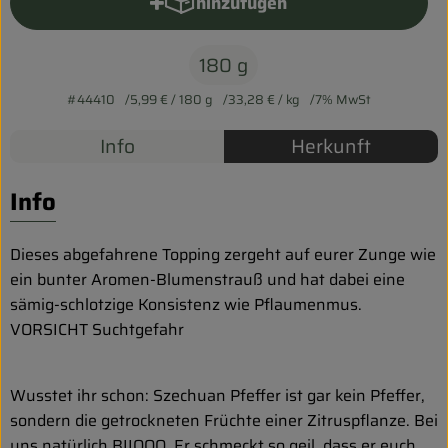
Biokorb so geht`s
hinzufügen
Produkt zum Warenkorb hinzu
Pferdepension & Reitbetrieb
180 g
Firmenkunden
#44410
5,99 €
/ 180 g
33,28 €
/ kg
7% MwSt
Info
Herkunft
Info
Dieses abgefahrene Topping zergeht auf eurer Zunge wie
ein bunter Aromen-Blumenstrauß und hat dabei eine
sämig-schlotzige Konsistenz wie Pflaumenmus.
VORSICHT Suchtgefahr
Wusstet ihr schon: Szechuan Pfeffer ist gar kein Pfeffer,
sondern die getrockneten Früchte einer Zitruspflanze. Bei
uns natürlich BIIOOO. Er schmeckt so geil, dass er euch