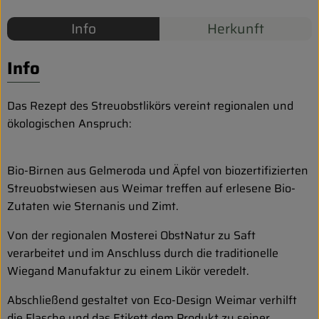
Biokorb so geht`s
Info
Herkunft
Pferdepension & Reitbetrieb
Firmenkunden
Info
Das Rezept des Streuobstlikörs vereint regionalen und
ökologischen Anspruch:
Bio-Birnen aus Gelmeroda und Äpfel von biozertifizierten
Streuobstwiesen aus Weimar treffen auf erlesene Bio-
Zutaten wie Sternanis und Zimt.
Von der regionalen Mosterei ObstNatur zu Saft
verarbeitet und im Anschluss durch die traditionelle
Wiegand Manufaktur zu einem Likör veredelt.
Abschließend gestaltet von Eco-Design Weimar verhilft
die Flasche und das Etikett dem Produkt zu seiner