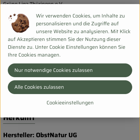
Grüne Liga Thüringen e.V.
Goetheplatz 9b
Wir verwenden Cookies, um Inhalte zu
99423 Weimar
personalisieren und die Zugriffe auf
unsere Website zu analysieren. Mit Klick
auf Akzeptieren stimmen Sie der Nutzung dieser
Produktinformationen
Dienste zu. Unter Cookie Einstellungen können Sie
Ihre Cookies managen.
Zutaten
Nur notwendige Cookies zulassen
Produktdatenblatt
Alle Cookies zulassen
Cookieeinstellungen
Herkunft
Hersteller: ObstNatur UG