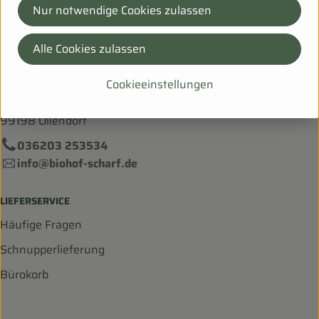
Nur notwendige Cookies zulassen
Alle Cookies zulassen
Bei Fragen helfen wir Dir gerne weiter!
Cookieeinstellungen
Hanfsack 50b,
99198 Ollendorf
036203 253534
info@biohof-scharf.de
LIEFERSERVICE
Häufige Fragen
Schnupperlieferung
Bürokorb