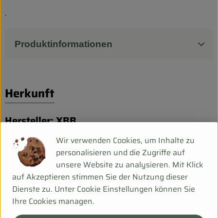
Biokorb so geht`s
.
Pferdepension & Reitbetrieb
Firmenkunden
Produktinformationen
Herkunft
Hersteller: XBB
Wir verwenden Cookies, um Inhalte zu
Spanien
personalisieren und die Zugriffe auf
Biobaula
unsere Website zu analysieren. Mit Klick
auf Akzeptieren stimmen Sie der Nutzung dieser
Dienste zu. Unter Cookie Einstellungen können Sie
Ihre Cookies managen.