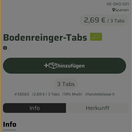
, Kontrollstelle:
DE-ÖKO-021
Entspannt durch die FERIEN
Spanien
, Herkunft:
2,69 €
Obst & Gemüse
/ 3 Tabs
Kühltheke
Bodenreinger-Tabs
Backwaren
.
Vorratskammer
hinzufügen
Produkt zum Warenkorb hinzu
Getränke
3 Tabs
Kosmetik
#56563
2,69 €
/ 3 Tabs
19% MwSt
Handelsklasse II
Haus & Garten
Info
Herkunft
Biohof erleben
Info