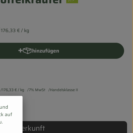
176,33 €
/ kg
hinzufügen
Produkt zum Warenkorb hinzufügen
176,33 €
/ kg
7% MwSt
Handelsklasse II
 und
ck auf
u.
Herkunft