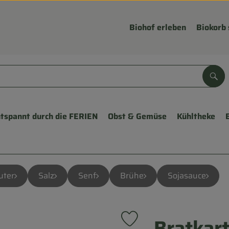
Biohof erleben
Biokorb 
Suc
tspannt durch die FERIEN
Obst & Gemüse
Kühltheke
uter
Salz
Senf
Brühe
Sojasauce
Bratkart
Produkt zu Favouriten hinzu