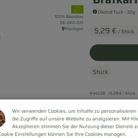
, Verband:
Ökohof Tuch - 30g
100% Bioanbau
, Kontrollstelle:
DE-ÖKO-021
5,29 €
Thüringen
/ Stück
, Herkunft:
Stück
#44228
5,29 €
/ Stück
Wir verwenden Cookies, um Inhalte zu personalisieren
die Zugriffe auf unsere Website zu analysieren. Mit Kli
Akzeptieren stimmen Sie der Nutzung dieser Dienste z
Cookie Einstellungen können Sie Ihre Cookies managen.