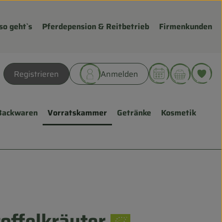
so geht`s
Pferdepension & Reitbetrieb
Firmenkunden
Warenk
L
Registrieren
Anmelden
hen
Backwaren
Vorratskammer
Getränke
Kosmetik
offelkräuter
fügen