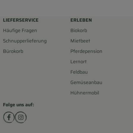
LIEFERSERVICE
ERLEBEN
Häufige Fragen
Biokorb
Schnupperlieferung
Mietbeet
Bürokorb
Pferdepension
Lernort
Feldbau
Gemüseanbau
Hühnermobil
Folge uns auf:
Externer Link zu https://www.facebook.com/biohofsc
Externer Link zu https://www.instagram.com/bi