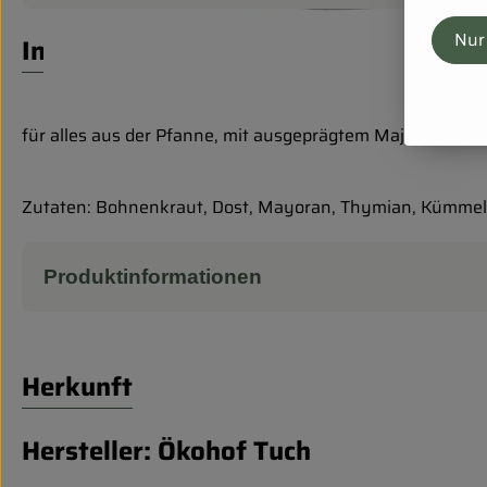
Nur
Info
für alles aus der Pfanne, mit ausgeprägtem Majoran-Ante
Zutaten: Bohnenkraut, Dost, Mayoran, Thymian, Kümmel
Produktinformationen
Herkunft
Hersteller: Ökohof Tuch