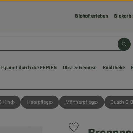
Biohof erleben
Biokorb 
Suc
tspannt durch die FERIEN
Obst & Gemüse
Kühltheke
& Kind
Haarpflege
Männerpflege
Dusch & 
Brennne
Produkt zu Favouriten hinzuf