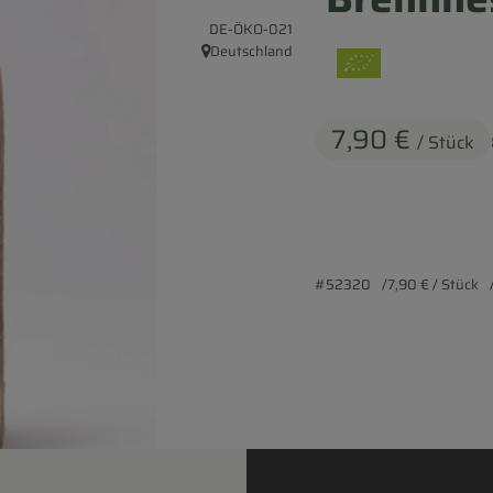
, Kontrollstelle:
DE-ÖKO-021
Deutschland
, Herkunft:
7,90 €
/ Stück
#52320
7,90 €
/ Stück