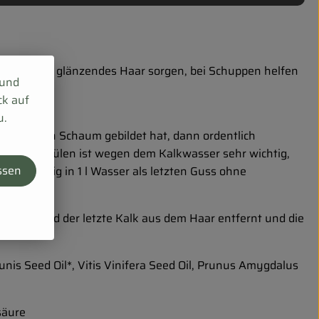
nnnessel für glänzendes Haar sorgen, bei Schuppen helfen
 und
ck auf
u.
 ordentlich Schaum gebildet hat, dann ordentlich
 Das Ausspülen ist wegen dem Kalkwasser sehr wichtig,
ssen
Apfelessig in 1 l Wasser als letzten Guss ohne
Dadurch wird der letzte Kalk aus dem Haar entfernt und die
unis Seed Oil*, Vitis Vinifera Seed Oil, Prunus Amygdalus
säure