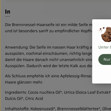
Info
Die Brennnessel-Haarseife ist ein milde Seife mit cremig
und ist besonders sanft zu empfindlicher Kopfhaut. Bei
Unter 
Anwendung: Die Seife im nassen Haar kräftig aufschäumen 
ausspülen, nochmal einschäumen, richtig lange und gründ
Nur
damit die Haare danach nicht unansehnlich sind. Den Wasc
Ausspülen. Dadurch wird der letzte Kalk aus dem Haar ent
Als Schluss empfehle ich eine Apfelessig-Rinse. Dazu 2 EL
Haare glänzen mehr.
Ingredients: Cocos nucifera Oil*, Urtica Dioica Leaf Extra
Dulcis Oil*, Citric Acid
Inhaltsstoffe: Kokosnussöl*, Brennnesselblättertee*, Oliv