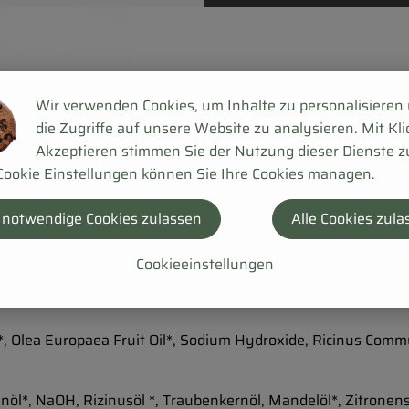
em und fülligem Schaum. In der Naturheilkunde soll die Bre
Wir verwenden Cookies, um Inhalte zu personalisieren
 normalem und fettigem Haar empfehlenswert.
die Zugriffe auf unsere Website zu analysieren. Mit Kli
Akzeptieren stimmen Sie der Nutzung dieser Dienste z
Cookie Einstellungen können Sie Ihre Cookies managen.
(darf ruhig etwas länger als mit Shampoo dauern), bis sich
lich ausspülen, bis das Wasser nicht mehr milchig aussieht.
 notwendige Cookies zulassen
Alle Cookies zula
hvorgang mit einer Apfelessig-Rinse abschließen. Dazu 2 EL 
fernt und die Haarstruktur geglättet
Cookieeinstellungen
 Apfelessig in 1 l Wasser als letzten Guss ohne Ausspülen. 
kt*, Olea Europaea Fruit Oil*, Sodium Hydroxide, Ricinus Comm
enöl*, NaOH, Rizinusöl *, Traubenkernöl, Mandelöl*, Zitronen