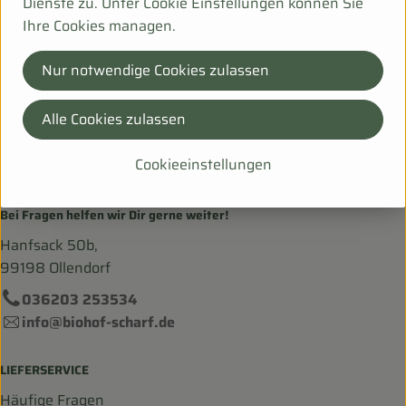
Dienste zu. Unter Cookie Einstellungen können Sie
www.oema.de
Ihre Cookies managen.
(Daten von Ecoinform)
ÖMA
Nur notwendige Cookies zulassen
Alle Cookies zulassen
Cookieeinstellungen
Bei Fragen helfen wir Dir gerne weiter!
Hanfsack 50b,
99198 Ollendorf
036203 253534
info@biohof-scharf.de
LIEFERSERVICE
Häufige Fragen