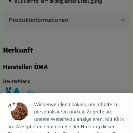
Biokorb so geht`s
aus kontrolliert ökologischer Erzeugung
Pferdepension & Reitbetrieb
Produktinformationen
Firmenkunden
Herkunft
Hersteller: ÖMA
Deutschland
Wir verwenden Cookies, um Inhalte zu
ÖMA Beer GmbH
personalisieren und die Zugriffe auf
Ökologische Molkereien Allgäu
unsere Website zu analysieren. Mit Klick
D 88161 Lindenberg im Allgäu
auf Akzeptieren stimmen Sie der Nutzung dieser
Kontrollnummer DE-BY-006-12899-BCD