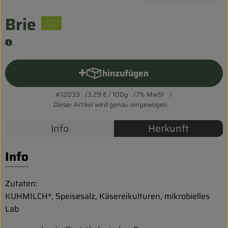
Entspannt durch die FERIEN
Brie
Obst & Gemüse
.
Kühltheke
hinzufügen
Produkt zum Warenkorb hinz
Backwaren
#12033
3,29 €
/ 100g
7% MwSt
Vorratskammer
Dieser Artikel wird genau eingewogen.
Getränke
Info
Herkunft
Kosmetik
Info
Haus & Garten
Zutaten:
KUHMILCH*, Speisesalz, Käsereikulturen, mikrobielles
Biohof erleben
Lab