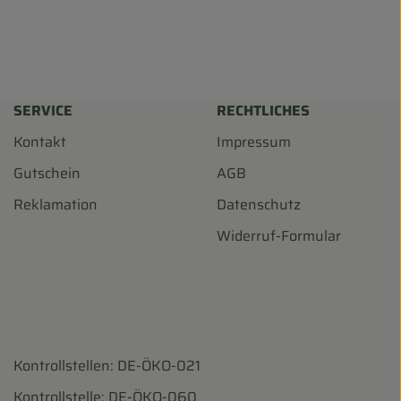
SERVICE
RECHTLICHES
Kontakt
Impressum
Gutschein
AGB
Reklamation
Datenschutz
Widerruf-Formular
Kontrollstellen: DE-ÖKO-021
harf/
ohofscharf/?hl=de
Kontrollstelle: DE-ÖKO-060