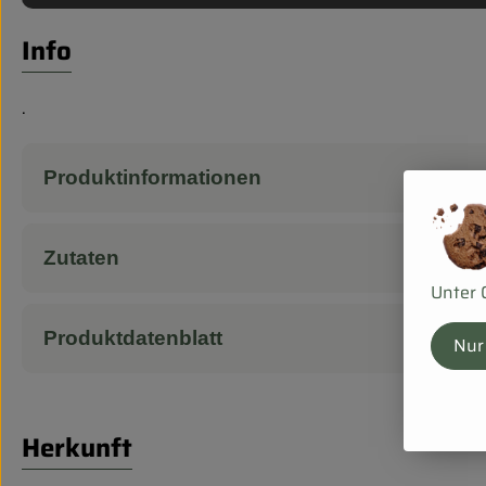
Info
.
Produktinformationen
Zutaten
Unter 
Produktdatenblatt
Nur
Herkunft