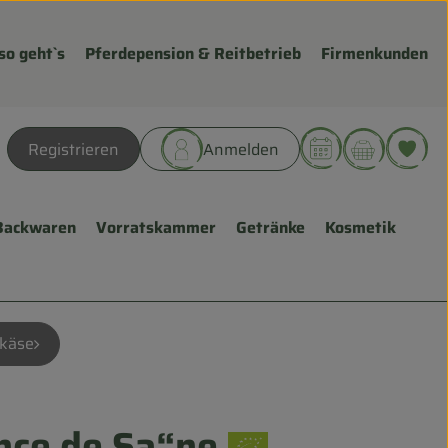
so geht`s
Pferdepension & Reitbetrieb
Firmenkunden
Warenk
L
Registrieren
Anmelden
hen
Backwaren
Vorratskammer
Getränke
Kosmetik
lkäse
nce de Sa“ne
fügen