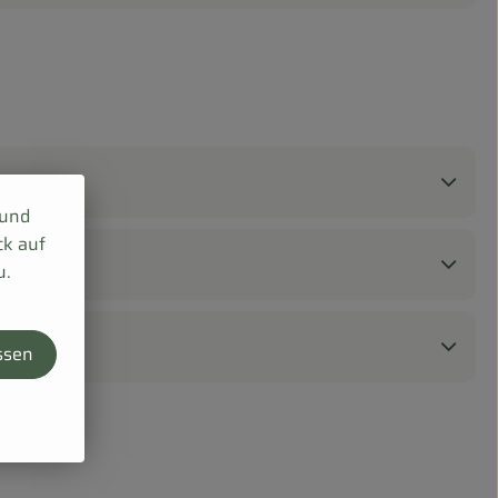
 und
ck auf
u.
ssen