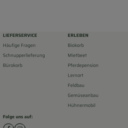
LIEFERSERVICE
ERLEBEN
Häufige Fragen
Biokorb
Schnupperlieferung
Mietbeet
Bürokorb
Pferdepension
Lernort
Feldbau
Gemüseanbau
Hühnermobil
Folge uns auf:
Externer Link zu https://www.facebook.com/biohofsc
Externer Link zu https://www.instagram.com/bi