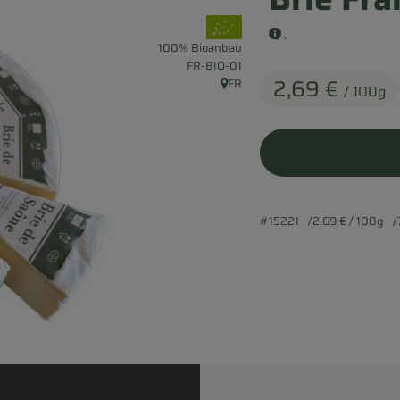
, Verband:
.
100% Bioanbau
, Kontrollstelle:
FR-BIO-01
2,69 €
FR
/ 100g
, Herkunft:
#15221
2,69 €
/ 100g