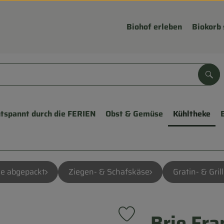
Biohof erleben
Biokorb 
Suc
tspannt durch die FERIEN
Obst & Gemüse
Kühltheke
e abgepackt
Ziegen- & Schafskäse
Gratin- & Gril
Brie Fra
Produkt zu Favouriten hinzu