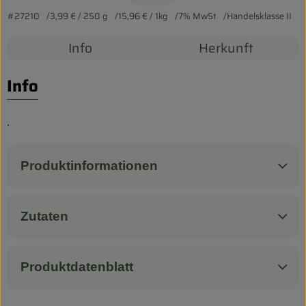
Biokorb so geht`s
#27210
3,99 €
/ 250 g
15,96 €
/ 1kg
7% MwSt
Handelsklasse II
Pferdepension & Reitbetrieb
Info
Herkunft
Firmenkunden
Info
.
Produktinformationen
Zutaten
Produktdatenblatt