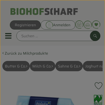
Warenk
Registrieren
Anmelden
Link
Mobiles Menu öffnen oder sc
Such
Zurück zu Milchprodukte
Direkt vom Hof
Biokörbe
Butter & Co.
Milch & Co.
Sahne & Co.
Joghurt nat
THEMENWELTEN
P
UNSERE BIOKÖRBE
, Verband:
ANGEBOT