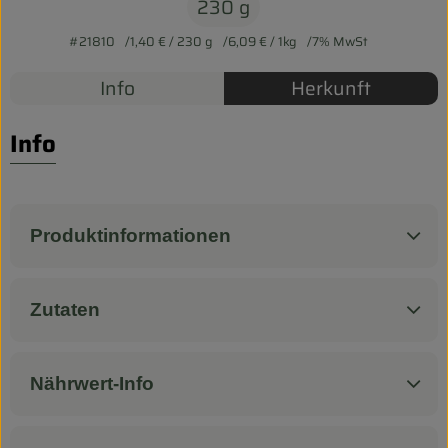
Biokorb so geht`s
230 g
#21810
1,40 €
/ 230 g
6,09 €
/ 1kg
7% MwSt
Pferdepension & Reitbetrieb
Info
Herkunft
Firmenkunden
Info
Produktinformationen
Zutaten
Nährwert-Info