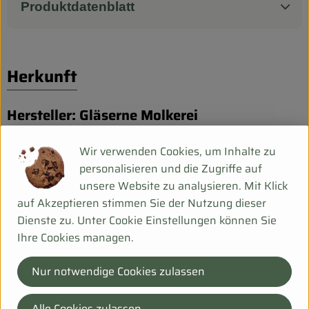
Produktdatenblatt
Herkunft
Hersteller: Gläserne Molkerei
DV
Wir verwenden Cookies, um Inhalte zu
personalisieren und die Zugriffe auf
unsere Website zu analysieren. Mit Klick
auf Akzeptieren stimmen Sie der Nutzung dieser
Gläserne Molkerei GmbH
Dienste zu. Unter Cookie Einstellungen können Sie
Ihre Cookies managen.
D 19217 Dechow
Die Gläserne Molkerei ist eine reine Bio-Molkerei mit zwei
Nur notwendige Cookies zulassen
Standorten im Nordosten Deutschlands. Als Bio-Molkerei
stehen wir für nachhaltige Erzeugung und höchste Bio-
Alle Cookies zulassen