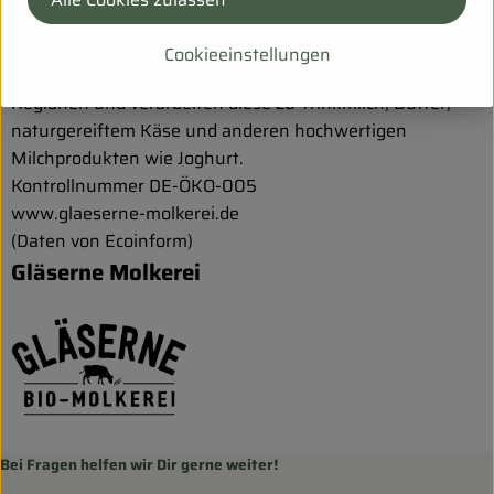
Qualität. Wir stehen mit unserem Namen für Transparenz
und Ehrlichkeit in Allem, was wir tun.
Cookieeinstellungen
Unsere Bio-Milch beziehen wir aus den umliegenden
Regionen und verarbeiten diese zu Trinkmilch, Butter,
naturgereiftem Käse und anderen hochwertigen
Milchprodukten wie Joghurt.
Kontrollnummer DE-ÖKO-005
www.glaeserne-molkerei.de
(Daten von Ecoinform)
Gläserne Molkerei
Bei Fragen helfen wir Dir gerne weiter!