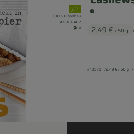
, Verband:
.
100% Bioanbau
, Kontrollstelle:
AT-BIO-402
2,49 €
DV
/ 50 g
, Herkunft:
#10570
2,49 €
/ 50 g