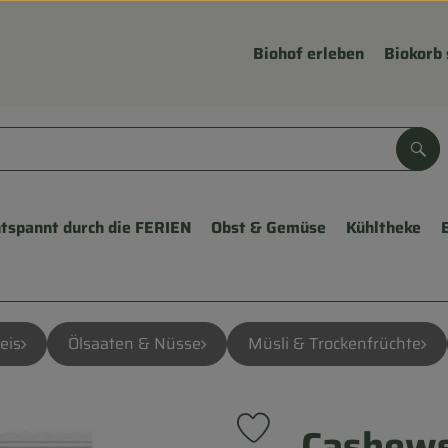
Biohof erleben
Biokorb 
Suc
tspannt durch die FERIEN
Obst & Gemüse
Kühltheke
eis
Ölsaaten & Nüsse
Müsli & Trockenfrüchte
Cashews
Produkt zu Favouriten hinzu