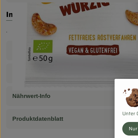
Info
.
Produktinformationen
Zutaten
Nährwert-Info
Unter 
Produktdatenblatt
Nur