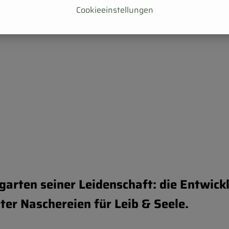
Cookieeinstellungen
dgarten seiner Leidenschaft: die Entwic
er Naschereien für Leib & Seele.