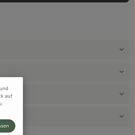
 und
ck auf
u.
ssen