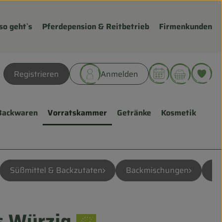
so geht`s
Pferdepension & Reitbetrieb
Firmenkunden
Warenk
L
Registrieren
Anmelden
hen
Backwaren
Vorratskammer
Getränke
Kosmetik
Süßmittel & Backzutaten
Backmischungen
Sc
 Würzig
fügen