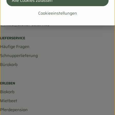
Alle Cookies zulassen
Hanfsack 50b,
99198 Ollendorf
Cookieeinstellungen
036203 253534
info@biohof-scharf.de
LIEFERSERVICE
Häufige Fragen
Schnupperlieferung
Bürokorb
ERLEBEN
Biokorb
Mietbeet
Pferdepension