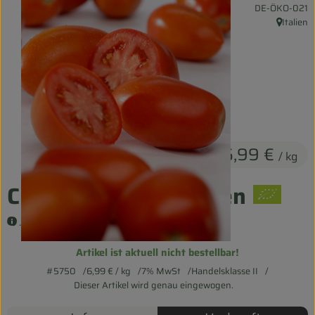
, Kontrollstelle:
DE-ÖKO-021
Entspannt durch die FERIEN
Italien
, Herkunf
Obst & Gemüse
Kühltheke
Backwaren
Vorratskammer
6,99 €
/ kg
Getränke
Cherrystrauchtomaten
Kosmetik
.
Haus & Garten
Artikel ist aktuell nicht bestellbar!
#5750
6,99 €
/ kg
7% MwSt
Handelsklasse II
Biohof erleben
Dieser Artikel wird genau eingewogen.