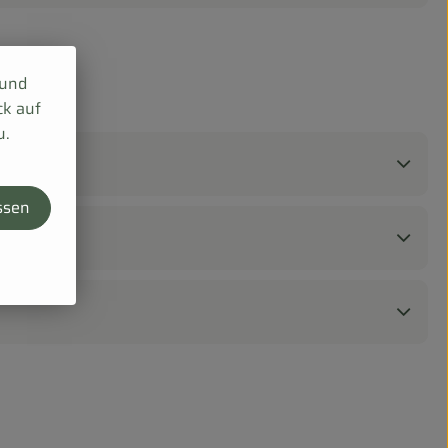
 und
ck auf
u.
ssen