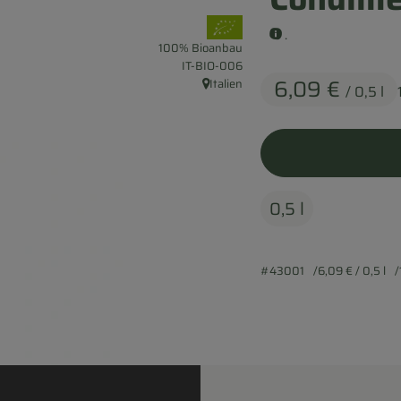
, Verband:
.
100% Bioanbau
, Kontrollstelle:
IT-BIO-006
6,09 €
Italien
/ 0,5 l
, Herkunft:
0,5 l
#43001
6,09 €
/ 0,5 l