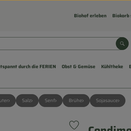
Biohof erleben
Biokorb 
Suc
tspannt durch die FERIEN
Obst & Gemüse
Kühltheke
uter
Salz
Senf
Brühe
Sojasauce
Condime
Produkt zu Favouriten hinzu