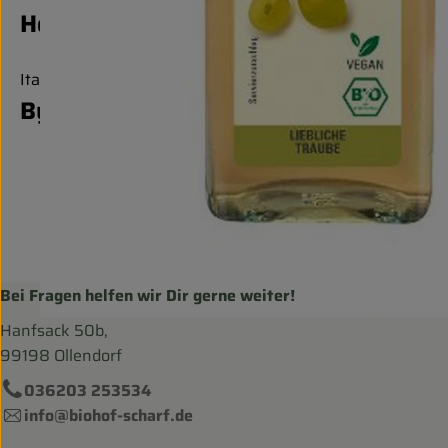
Hersteller: BYO
Italien
Byodo
Bei Fragen helfen wir Dir gerne weiter!
Hanfsack 50b,
99198 Ollendorf
036203 253534
info@biohof-scharf.de