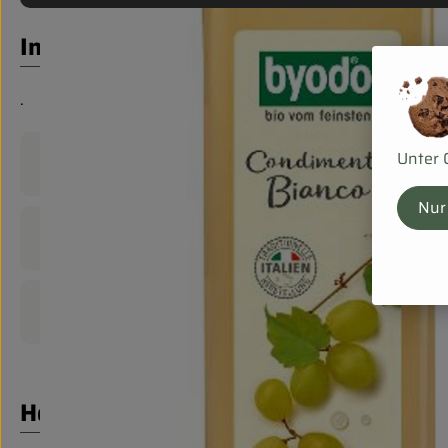
Info
.
Unter 
Produktinformationen
Nur
Zutaten
Produktdatenblatt
Herkunft