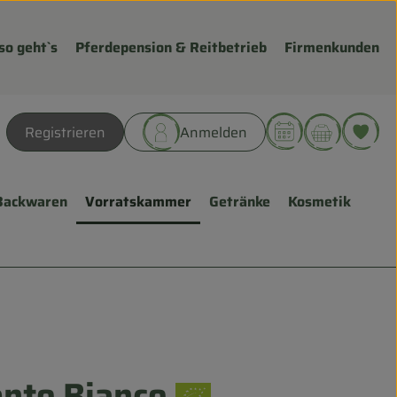
so geht`s
Pferdepension & Reitbetrieb
Firmenkunden
Warenk
L
Registrieren
Anmelden
hen
Backwaren
Vorratskammer
Getränke
Kosmetik
nto Bianco
fügen