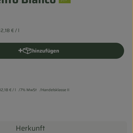
12,18 €
/ l
hinzufügen
Produkt zum Warenkorb hinzufügen
12,18 €
/ l
7% MwSt
Handelsklasse II
Herkunft