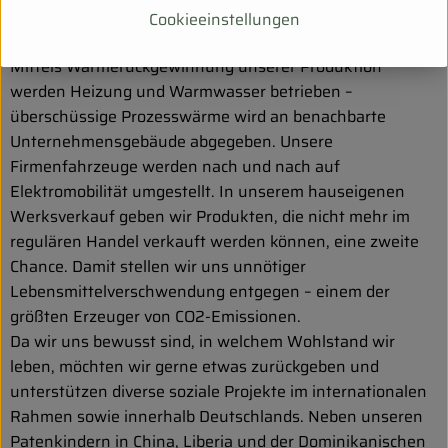
Ökostrom aus erneuerbaren Energien und auf
Cookieeinstellungen
Kunststoffverpackungen aus 57% recyceltem Plastik.
Mittels Wärmerückgewinnung unserer Produktion
werden Heizung und Warmwasser betrieben –
überschüssige Prozesswärme wird an benachbarte
Unternehmensgebäude abgegeben. Unsere
Firmenfahrzeuge werden nach und nach auf
Elektromobilität umgestellt. In unserem hauseigenen
Werksverkauf geben wir Produkten, die nicht mehr im
regulären Handel verkauft werden können, eine zweite
Chance. Damit stellen wir uns unnötiger
Lebensmittelverschwendung entgegen – einem der
größten Erzeuger von CO2-Emissionen.
Da wir uns bewusst sind, in welchem Wohlstand wir
leben, möchten wir gerne etwas zurückgeben und
unterstützen diverse soziale Projekte im internationalen
Rahmen sowie innerhalb Deutschlands. Neben unseren
Patenkindern in China, Liberia und der Dominikanischen