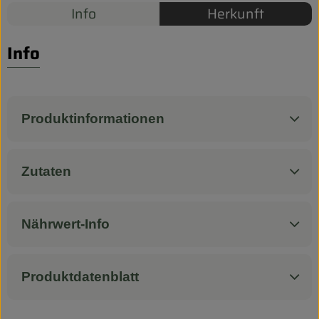
Biokorb so geht`s
Info
Herkunft
Pferdepension & Reitbetrieb
Info
Firmenkunden
Produktinformationen
Zutaten
Nährwert-Info
Produktdatenblatt