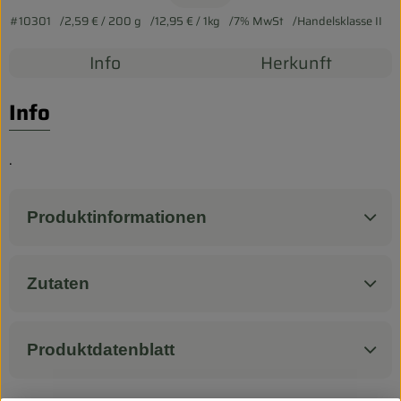
Biokorb so geht`s
#10301
2,59 €
/ 200 g
12,95 €
/ 1kg
7% MwSt
Handelsklasse II
Pferdepension & Reitbetrieb
Info
Herkunft
Firmenkunden
Info
.
Produktinformationen
Zutaten
Produktdatenblatt