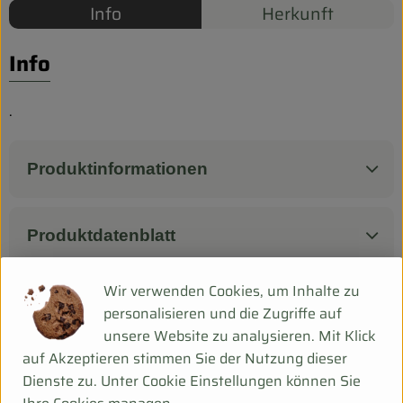
Biokorb so geht`s
Info
Herkunft
Pferdepension & Reitbetrieb
Info
Firmenkunden
.
Produktinformationen
Produktdatenblatt
Wir verwenden Cookies, um Inhalte zu
personalisieren und die Zugriffe auf
Herkunft
unsere Website zu analysieren. Mit Klick
auf Akzeptieren stimmen Sie der Nutzung dieser
Hersteller: EIH
Dienste zu. Unter Cookie Einstellungen können Sie