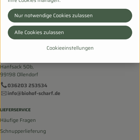
Ihre Cookies managen.
DV
einhorn products GmbH
Nur notwendige Cookies zulassen
Alle Cookies zulassen
Cookieeinstellungen
Bei Fragen helfen wir Dir gerne weiter!
Hanfsack 50b,
99198 Ollendorf
036203 253534
info@biohof-scharf.de
LIEFERSERVICE
Häufige Fragen
Schnupperlieferung