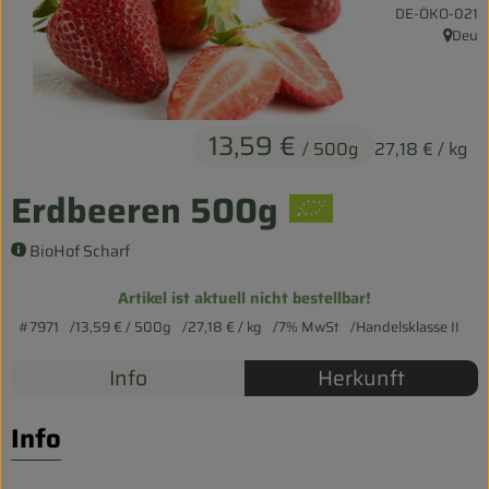
, Kontrollstelle:
DE-ÖKO-021
Entspannt durch die FERIEN
Deu
, Herku
Obst & Gemüse
Kühltheke
13,59 €
/ 500g
27,18 €
/ kg
Backwaren
Erdbeeren 500g
Vorratskammer
BioHof Scharf
Getränke
Artikel ist aktuell nicht bestellbar!
Kosmetik
#7971
13,59 €
/ 500g
27,18 €
/ kg
7% MwSt
Handelsklasse II
Haus & Garten
Info
Herkunft
Info
Biohof erleben