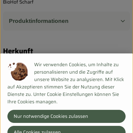
Biokorb so geht`s
BioHof Scharf
Pferdepension & Reitbetrieb
Produktinformationen
Firmenkunden
Herkunft
Wir verwenden Cookies, um Inhalte zu
Hersteller: Biohof Scharf
personalisieren und die Zugriffe auf
unsere Website zu analysieren. Mit Klick
DE-99198 Ollendorf Deu
auf Akzeptieren stimmen Sie der Nutzung dieser
Mehr Info
Dienste zu. Unter Cookie Einstellungen können Sie
Ihre Cookies managen.
Nur notwendige Cookies zulassen
Bei Fragen helfen wir Dir gerne weiter!
Alle Cookies zulassen