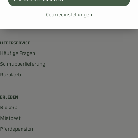
Hanfsack 50b,
99198 Ollendorf
Cookieeinstellungen
036203 253534
info@biohof-scharf.de
LIEFERSERVICE
Häufige Fragen
Schnupperlieferung
Bürokorb
ERLEBEN
Biokorb
Mietbeet
Pferdepension