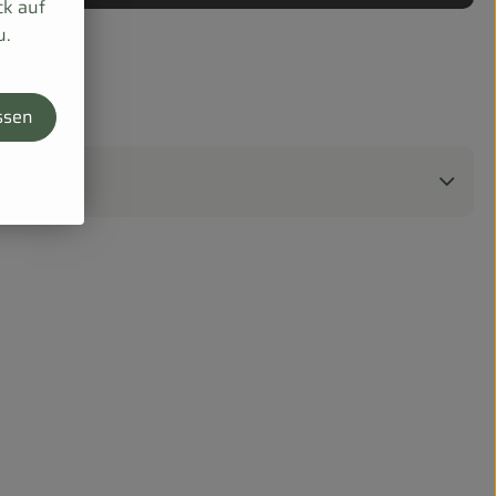
ck auf
u.
ssen