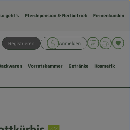
so geht`s
Pferdepension & Reitbetrieb
Firmenkunden
Warenk
L
Registrieren
Anmelden
hen
Backwaren
Vorratskammer
Getränke
Kosmetik
attkürbis
gen