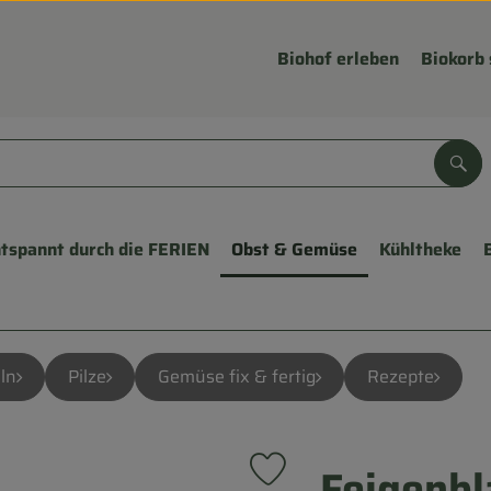
Biohof erleben
Biokorb 
Suc
tspannt durch die FERIEN
Obst & Gemüse
Kühltheke
ln
Pilze
Gemüse fix & fertig
Rezepte
Feigenbl
Produkt zu Favouriten hinzufü