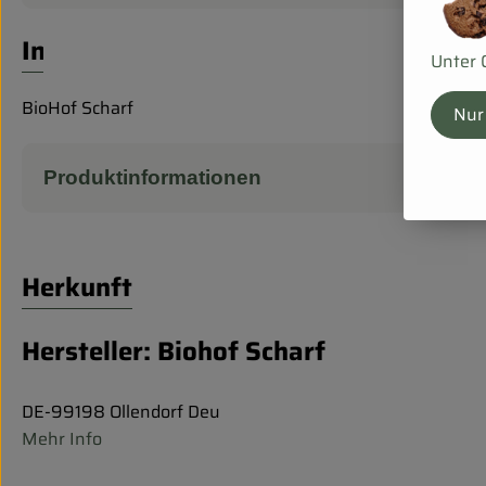
Info
Unter 
BioHof Scharf
Nur
Produktinformationen
Herkunft
Hersteller: Biohof Scharf
DE-99198 Ollendorf Deu
Mehr Info