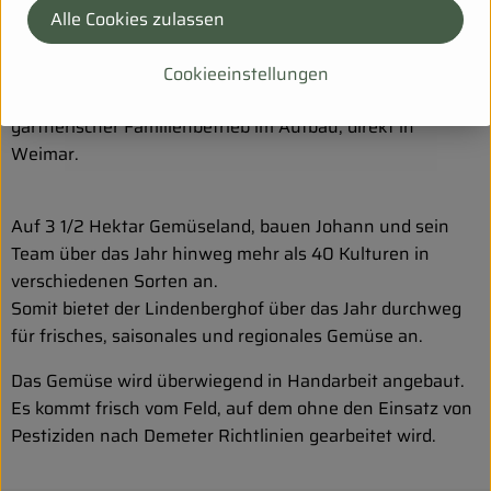
Alle Cookies zulassen
Cookieeinstellungen
Der Lindenberghof ist ein landwirtschaftlich -
gärtnerischer Familienbetrieb im Aufbau, direkt in
Weimar.
Auf 3 1/2 Hektar Gemüseland, bauen Johann und sein
Team über das Jahr hinweg mehr als 40 Kulturen in
verschiedenen Sorten an.
Somit bietet der Lindenberghof über das Jahr durchweg
für frisches, saisonales und regionales Gemüse an.
Das Gemüse wird überwiegend in Handarbeit angebaut.
Es kommt frisch vom Feld, auf dem ohne den Einsatz von
Pestiziden nach Demeter Richtlinien gearbeitet wird.