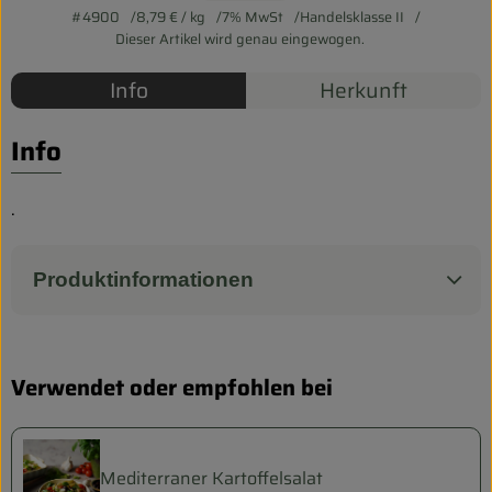
Biokorb so geht`s
#4900
8,79 €
/ kg
7% MwSt
Handelsklasse II
Dieser Artikel wird genau eingewogen.
Pferdepension & Reitbetrieb
Info
Herkunft
Firmenkunden
Info
.
Produktinformationen
Verwendet oder empfohlen bei
Mediterraner Kartoffelsalat