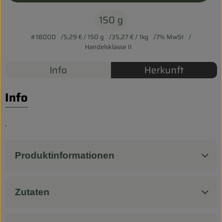
Biokorb so geht`s
150 g
Pferdepension & Reitbetrieb
#18000
5,29 €
/ 150 g
35,27 €
/ 1kg
7% MwSt
Firmenkunden
Handelsklasse II
Info
Herkunft
Info
.
Produktinformationen
Zutaten