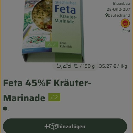
Bioanbau
Entspannt durch die FERIEN
, Kontrollstelle:
DE-ÖKO-007
Deutschland
, Herkunft:
Obst & Gemüse
, 
Feta
Kühltheke
Backwaren
Vorratskammer
5,29 €
/ 150 g
35,27 €
/ 1kg
Getränke
Feta 45%F Kräuter-
Kosmetik
Marinade
Haus & Garten
.
Biohof erleben
hinzufügen
Produkt zum Warenkorb hinzu