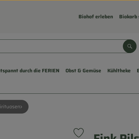
Biohof erleben
Biokorb 
Suc
tspannt durch die FERIEN
Obst & Gemüse
Kühltheke
irituosen
Fink Pil
Produkt zu Favouriten hinzu