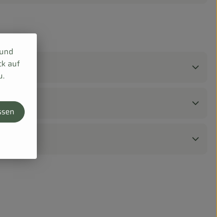
 und
ck auf
u.
ssen