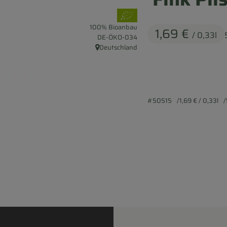
, Verband:
100% Bioanbau
1,69 €
/ 0,33l
, Kontrollstelle:
DE-ÖKO-034
Deutschland
, Herkunft:
#50515
1,69 €
/ 0,33l