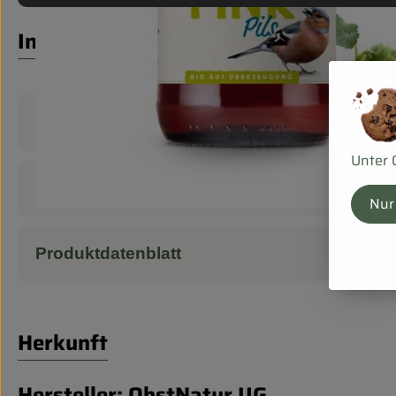
Info
Produktinformationen
Unter 
Zutaten
Nur
Produktdatenblatt
Herkunft
Hersteller: ObstNatur UG