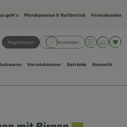
so geht`s
Pferdepension & Reitbetrieb
Firmenkunden
Warenk
L
Registrieren
Anmelden
hen
Backwaren
Vorratskammer
Getränke
Kosmetik
en mit Birnen