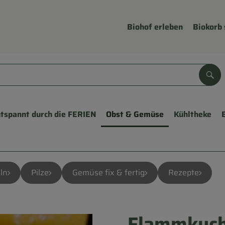
Biohof erleben
Biokorb 
Suc
tspannt durch die FERIEN
Obst & Gemüse
Kühltheke
ln
Pilze
Gemüse fix & fertig
Rezepte
Flammkuch