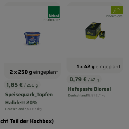
nd:
, Verband:
, Verband
, Kontrollstelle:
DE-ÖKO-003
, Kontrollstelle:
DE-ÖKO-037
1 x 42 g
eingeplant
2 x 250 g
eingeplant
0,79 €
/ 42 g
, Preis:
1,85 €
/ 250 g
, Preis:
Hefepaste Bioreal
Speisequark_Topfen
, Referenzpreis:
Deutschland
18,81 €
/ 1kg
, Herkunft:
Halbfett 20%
, Referenzpreis:
Deutschland
7,40 €
/ 1kg
, Herkunft:
cht Teil der Kochbox)