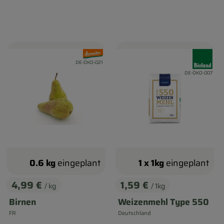
d:
, Verband:
, Verband
, Kontrollstelle:
DE-ÖKO-021
, Kontrollstelle:
DE-ÖKO-007
0.6 kg
eingeplant
1 x 1kg
eingeplant
4,99 €
1,59 €
/ kg
/ 1kg
, Preis:
, Preis:
Birnen
Weizenmehl Type 550
FR
Deutschland
, Herkunft:
, Herkunft: