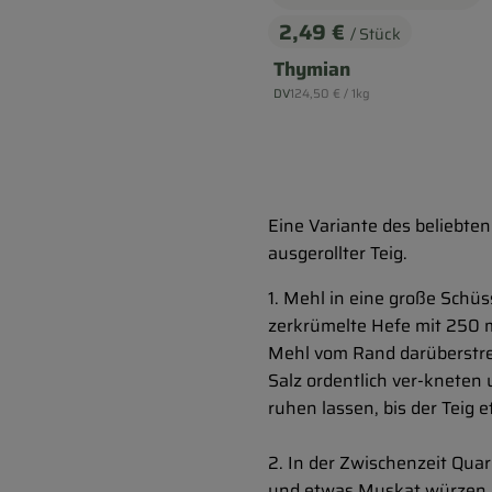
2,49 €
/ Stück
, Preis:
Thymian
, Referenzpreis:
DV
124,50 €
/ 1kg
, Herkunft:
Eine Variante des beliebten
ausgerollter Teig.
1. Mehl in eine große Schüs
zerkrümelte Hefe mit 250
Mehl vom Rand darüberstreu
Salz ordentlich ver-kneten
ruhen lassen, bis der Teig e
2. In der Zwischenzeit Quar
und etwas Muskat würzen. B