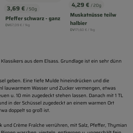
4,29 €
/ 20g
3,69 €
, Preis:
/ 50g
, Preis:
Muskatnüsse teilw
Pfeffer schwarz - ganz
halbier
, Referenzpreis:
DV
67,09 €
/ 1kg
, Herkunft:
, Referenzpreis:
DV
171,60 €
/ 1kg
, Herkunft:
 Klassikers aus dem Elsass. Grundlage ist ein sehr dünn
sel geben. Eine tiefe Mulde hineindrücken und die
 ml lauwarmem Wasser und Zucker vermengen, etwas
en u. 10 min zugedeckt stehen lassen. Danach mit 1 TL
 und in der Schüssel zugedeckt an einem warmen Ort
twa doppelt so groß ist.
k und Crème Fraîche verrühren, mit Salz, Pfeffer, Thymian
irnen waschen, vierteln, entkernen u. ungeschält fein