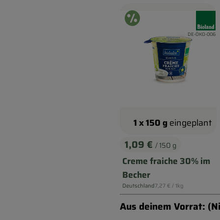
Angebot
, Verba
, Kontrollstelle:
DE-ÖKO-006
1 x 150 g
eingeplant
1,09 €
/ 150 g
, Preis:
Creme fraiche 30% im
Becher
, Referenzpreis:
Deutschland
7,27 €
/ 1kg
, Herkunft:
Aus deinem Vorrat: (Ni