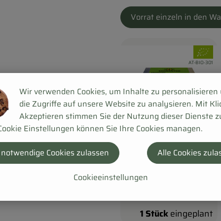
Vorrat einzeln in den W
, Verban
, Kontrollstelle:
AT-BIO-301
Wir verwenden Cookies, um Inhalte zu personalisieren
die Zugriffe auf unsere Website zu analysieren. Mit Kli
Akzeptieren stimmen Sie der Nutzung dieser Dienste z
Cookie Einstellungen können Sie Ihre Cookies managen.
 notwendige Cookies zulassen
Alle Cookies zula
Cookieeinstellungen
1 Stück
eingeplant