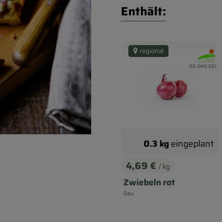
Enthält:
regional
, Verban
, Kontrollstelle:
DE-ÖKO-021
0.3 kg
eingeplant
4,69 €
/ kg
, Preis:
Zwiebeln rot
Deu
, Herkunft: