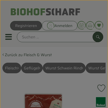
Warenk
Registrieren
Anmelden
Link
Mobiles Menu öffnen oder sc
Such
Zurück zu Fleisch & Wurst
Direkt vom Hof
Biokörbe
Fleisch
Geflügel
Wurst Schwein Rind
Wurst Gefl
THEMENWELTEN
P
UNSERE BIOKÖRBE
, Verband:
ANGEBOT