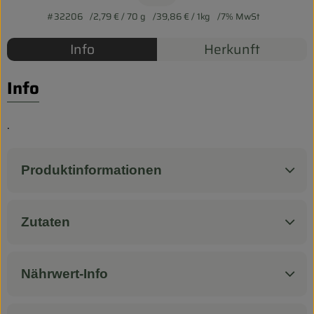
Biokorb so geht`s
#32206
2,79 €
/ 70 g
39,86 €
/ 1kg
7% MwSt
Pferdepension & Reitbetrieb
Info
Herkunft
Firmenkunden
Info
.
Produktinformationen
Zutaten
Nährwert-Info