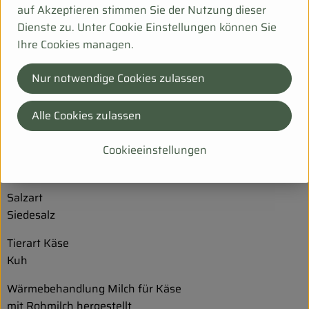
auf Akzeptieren stimmen Sie der Nutzung dieser
Labart
Dienste zu. Unter Cookie Einstellungen können Sie
Kälberlab
Ihre Cookies managen.
Reifezeit
Nur notwendige Cookies zulassen
6 Monat(e)
Reifezeit in Tagen
Alle Cookies zulassen
180
Cookieeinstellungen
Verzehr der Rinde
Rinde verzehrbar
Salzart
Siedesalz
Tierart Käse
Kuh
Wärmebehandlung Milch für Käse
mit Rohmilch hergestellt