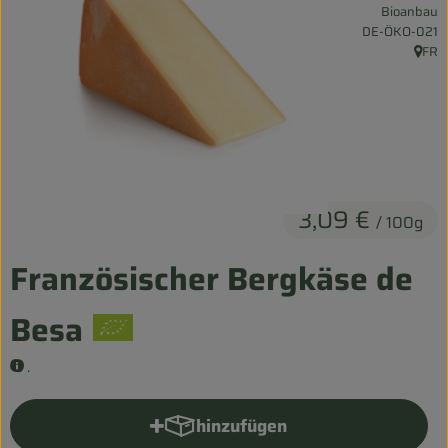
Bioanbau
Entspannt durch die FERIEN
, Kontrollstelle:
DE-ÖKO-021
FR
, Herk
Obst & Gemüse
Kühltheke
Backwaren
Vorratskammer
3,09 €
/ 100g
Getränke
Französischer Bergkäse de
Kosmetik
Besa
Haus & Garten
.
Biohof erleben
hinzufügen
Produkt zum Warenkorb hinzu