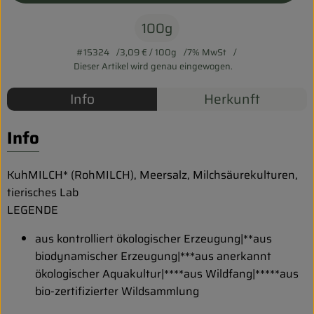
Biokorb so geht`s
100g
Pferdepension & Reitbetrieb
#15324
3,09 €
/ 100g
7% MwSt
Firmenkunden
Dieser Artikel wird genau eingewogen.
Info
Herkunft
Info
KuhMILCH* (RohMILCH), Meersalz, Milchsäurekulturen,
tierisches Lab
LEGENDE
aus kontrolliert ökologischer Erzeugung|**aus
biodynamischer Erzeugung|***aus anerkannt
ökologischer Aquakultur|****aus Wildfang|*****aus
bio-zertifizierter Wildsammlung