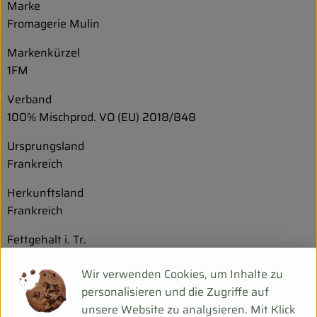
Marke
Fromagerie Mulin
Markenkürzel
1FM
Verband
100% Mischprod. VO (EU) 2018/848
Ursprungsland
Frankreich
Herkunftsland
Frankreich
Fettgehalt i. Tr.
50 %
Wir verwenden Cookies, um Inhalte zu
Gesamtfettanteil / Fett absolut
personalisieren und die Zugriffe auf
31 %
unsere Website zu analysieren. Mit Klick