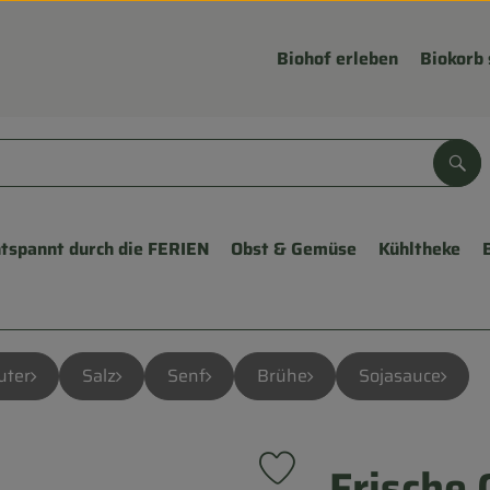
Biohof erleben
Biokorb 
Suc
tspannt durch die FERIEN
Obst & Gemüse
Kühltheke
uter
Salz
Senf
Brühe
Sojasauce
Frische
Produkt zu Favouriten hinzu