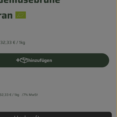
ran
32,33 €
/ 1kg
hinzufügen
Produkt zum Warenkorb hinzufügen
32,33 €
/ 1kg
7% MwSt