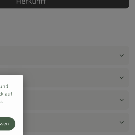
Herkunft
 und
ck auf
u.
ssen