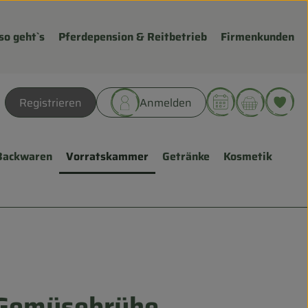
so geht`s
Pferdepension & Reitbetrieb
Firmenkunden
Warenk
L
Registrieren
Anmelden
hen
Backwaren
Vorratskammer
Getränke
Kosmetik
 Gemüsebrühe
fügen