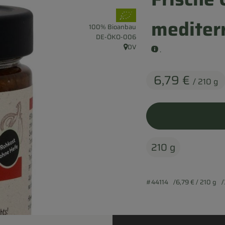
, Verband:
mediter
100% Bioanbau
, Kontrollstelle:
DE-ÖKO-006
DV
.
, Herkunft:
6,79 €
/ 210 g
210 g
#44114
6,79 €
/ 210 g