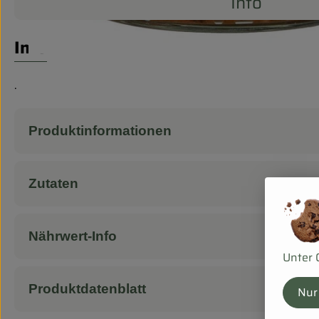
Info
Info
.
Produktinformationen
Zutaten
Nährwert-Info
Unter 
Produktdatenblatt
Nur