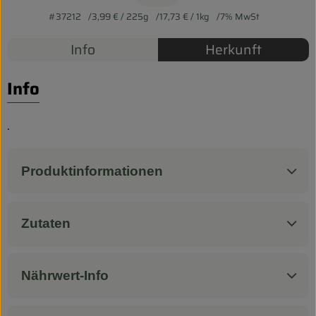
Biokorb so geht`s
#37212
3,99 €
/ 225g
17,73 €
/ 1kg
7% MwSt
Pferdepension & Reitbetrieb
Info
Herkunft
Firmenkunden
Info
.
Produktinformationen
Zutaten
Nährwert-Info