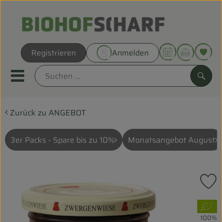
Warenk
Registrieren
Anmelden
Link
Mobiles Menu öffnen oder sc
Such
Zurück zu ANGEBOT
Direkt vom Hof
Biokörbe
3er Packs - Spare bis zu 10%
Monatsangebot August
THEMENWELTEN
P
UNSERE BIOKÖRBE
, Verband:
ANGEBOT
100%