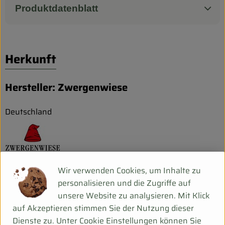
Produktdatenblatt
Herkunft
Hersteller: Zwergenwiese
Deutschland
ZWERGENWIESE Naturkost GmbH
Wir verwenden Cookies, um Inhalte zu
personalisieren und die Zugriffe auf
D 24887 Silberstedt
unsere Website zu analysieren. Mit Klick
Die Zwergenwiese Naturkost GmbH steht seit über 40
auf Akzeptieren stimmen Sie der Nutzung dieser
Jahren für liebevoll und sorgfältig hergestellte Bio-
Dienste zu. Unter Cookie Einstellungen können Sie