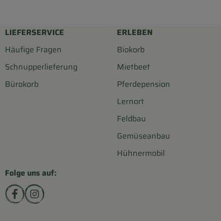
LIEFERSERVICE
ERLEBEN
Häufige Fragen
Biokorb
Schnupperlieferung
Mietbeet
Bürokorb
Pferdepension
Lernort
Feldbau
Gemüseanbau
Hühnermobil
Folge uns auf:
Externer Link zu https://www.facebook.com/biohofsc
Externer Link zu https://www.instagram.com/bi