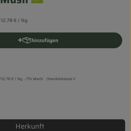
12,78 €
/ 1kg
hinzufügen
Produkt zum Warenkorb hinzufügen
12,78 €
/ 1kg
7% MwSt
Handelsklasse II
Herkunft