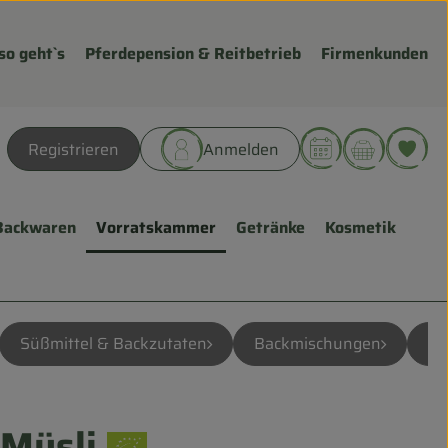
so geht`s
Pferdepension & Reitbetrieb
Firmenkunden
Warenk
L
Registrieren
Anmelden
hen
Backwaren
Vorratskammer
Getränke
Kosmetik
Süßmittel & Backzutaten
Backmischungen
Sc
-Müsli
fügen