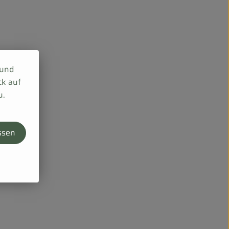
 und
ck auf
u.
ssen