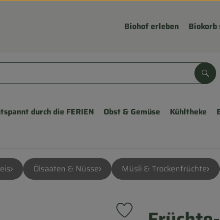
Biohof erleben
Biokorb 
Suc
tspannt durch die FERIEN
Obst & Gemüse
Kühltheke
eis
Ölsaaten & Nüsse
Müsli & Trockenfrüchte
Früchte
Produkt zu Favouriten hinzu