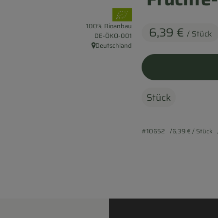
, Verband:
100% Bioanbau
6,39 €
/ Stück
, Kontrollstelle:
DE-ÖKO-001
Deutschland
, Herkunft:
Stück
#10652
6,39 €
/ Stück