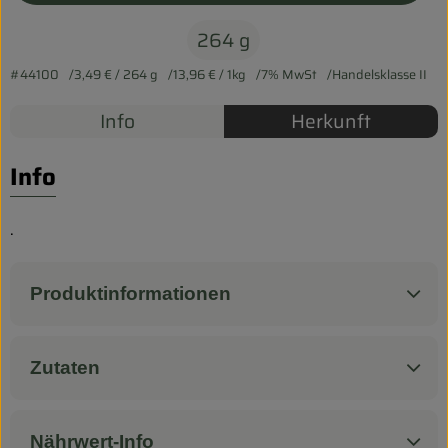
Biokorb so geht`s
264 g
Pferdepension & Reitbetrieb
#44100
3,49 €
/ 264 g
13,96 €
/ 1kg
7% MwSt
Handelsklasse II
Firmenkunden
Info
Herkunft
Info
.
Produktinformationen
Zutaten
Nährwert-Info