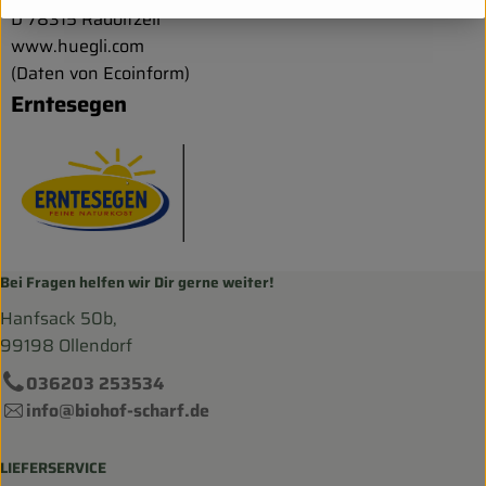
D 78315 Radolfzell
www.huegli.com
(Daten von Ecoinform)
Erntesegen
Bei Fragen helfen wir Dir gerne weiter!
Hanfsack 50b,
99198 Ollendorf
036203 253534
info@biohof-scharf.de
LIEFERSERVICE