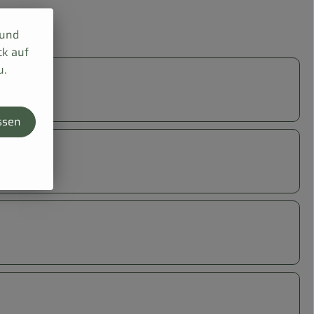
 und
ck auf
u.
ssen