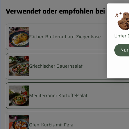
Verwendet oder empfohlen bei
Unter 
Fächer-Butternut auf Ziegenkäse
Nur
Griechischer Bauernsalat
Mediterraner Kartoffelsalat
Ofen-Kürbis mit Feta