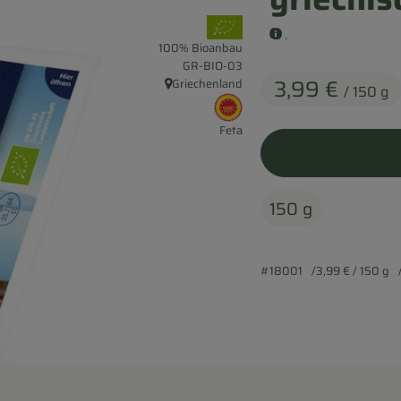
, Verband:
.
100% Bioanbau
, Kontrollstelle:
GR-BIO-03
3,99 €
Griechenland
/ 150 g
, Herkunft:
, EU Herkunft:
Feta
150 g
#18001
3,99 €
/ 150 g