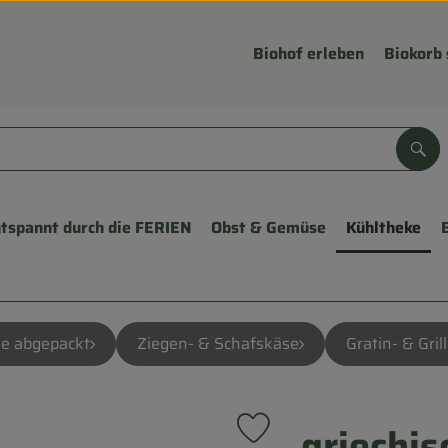
Biohof erleben
Biokorb 
Suc
tspannt durch die FERIEN
Obst & Gemüse
Kühltheke
e abgepackt
Ziegen- & Schafskäse
Gratin- & Gril
griechis
Produkt zu Favouriten hinzu