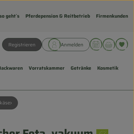
so geht`s
Pferdepension & Reitbetrieb
Firmenkunden
Warenk
L
Registrieren
Anmelden
hen
Backwaren
Vorratskammer
Getränke
Kosmetik
lkäse
cher Feta, vakuum
fügen