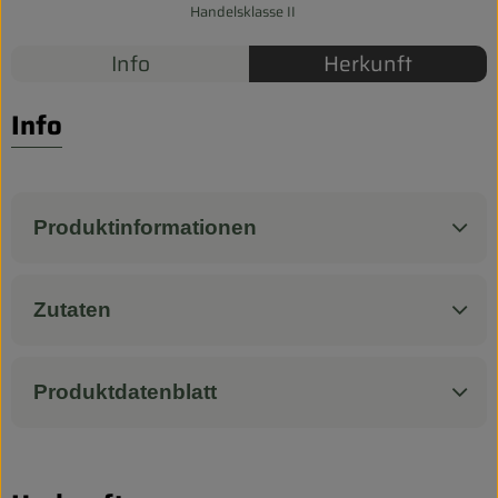
Biokorb so geht`s
Handelsklasse II
Pferdepension & Reitbetrieb
Info
Herkunft
Firmenkunden
Info
Produktinformationen
Zutaten
Produktdatenblatt