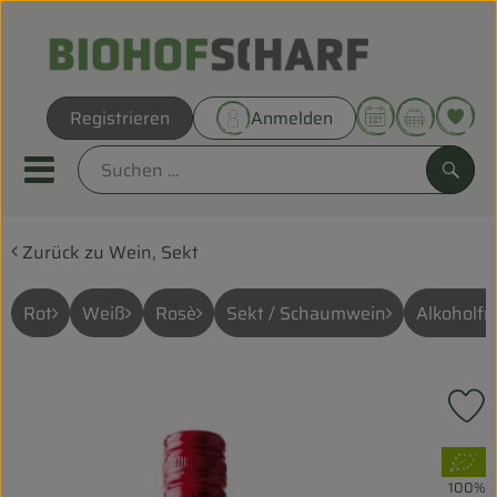
Warenk
Registrieren
Anmelden
Link
Mobiles Menu öffnen oder sc
Such
Zurück zu Wein, Sekt
Direkt vom Hof
Biokörbe
Rot
Weiß
Rosè
Sekt / Schaumwein
Alkoholfre
THEMENWELTEN
P
UNSERE BIOKÖRBE
, Verband:
ANGEBOT
100%