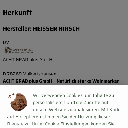
Herkunft
Hersteller: HEISSER HIRSCH
DV
ACHT GRAD plus GmbH
D 78269 Volkertshausen
ACHT GRAD plus GmbH – Natürlich starke Weinmarken
Wir verwenden Cookies, um Inhalte zu
Am Tisch mit Freunden oder bei der Arbeit im elterlichen
personalisieren und die Zugriffe auf
Weinberg – die Leidenschaft für Wein hat uns früh
unsere Website zu analysieren. Mit Klick
gepackt. Gestartet sind wir 2009 mit „ACHT GRAD“, der
auf Akzeptieren stimmen Sie der Nutzung dieser
ersten fertig gemischten Bioweinschorle in der Flasche.
Dienste zu. Unter Cookie Einstellungen können Sie
Die ersten Fläschchen wurden noch während unseres