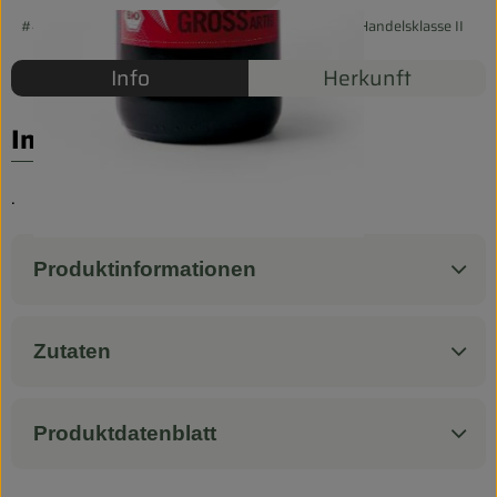
Biokorb so geht`s
#46802
5,49 €
/ 0,75l
7,32 €
/ l
19% MwSt
Handelsklasse II
Pferdepension & Reitbetrieb
Info
Herkunft
Firmenkunden
Info
.
Produktinformationen
Zutaten
Produktdatenblatt