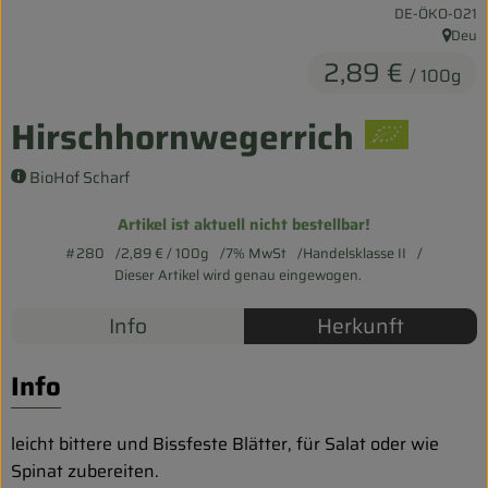
, Kontrollstelle:
DE-ÖKO-021
Entspannt durch die FERIEN
Deu
, Herku
2,89 €
Obst & Gemüse
/ 100g
Kühltheke
Hirschhornwegerrich
Backwaren
BioHof Scharf
Vorratskammer
Artikel ist aktuell nicht bestellbar!
#280
2,89 €
/ 100g
7% MwSt
Handelsklasse II
Getränke
Dieser Artikel wird genau eingewogen.
Kosmetik
Info
Herkunft
Haus & Garten
Info
Biohof erleben
leicht bittere und Bissfeste Blätter, für Salat oder wie
Spinat zubereiten.