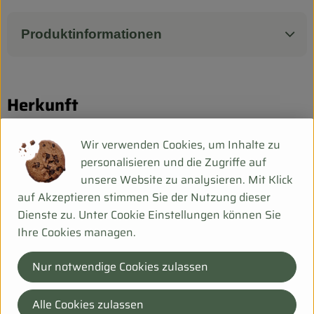
Biokorb so geht`s
Pferdepension & Reitbetrieb
Produktinformationen
Firmenkunden
Herkunft
Hersteller: Biohof Scharf
Wir verwenden Cookies, um Inhalte zu
personalisieren und die Zugriffe auf
DE-99198 Ollendorf Deu
unsere Website zu analysieren. Mit Klick
Mehr Info
auf Akzeptieren stimmen Sie der Nutzung dieser
Dienste zu. Unter Cookie Einstellungen können Sie
Ihre Cookies managen.
Nur notwendige Cookies zulassen
Bei Fragen helfen wir Dir gerne weiter!
Hanfsack 50b,
Alle Cookies zulassen