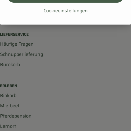
99198 Ollendorf
Cookieeinstellungen
036203 253534
info@biohof-scharf.de
LIEFERSERVICE
Häufige Fragen
Schnupperlieferung
Bürokorb
ERLEBEN
Biokorb
Mietbeet
Pferdepension
Lernort