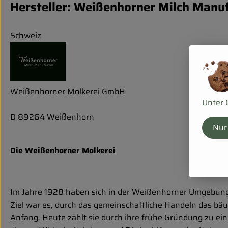
Hersteller: Weißenhorner Milch Manu
Schweiz
Weißenhorner Molkerei GmbH
Unter 
D 89264 Weißenhorn
Nur
Die Weißenhorner Molkerei
Im Jahre 1928 haben sich in der Weißenhorner Umgebung
Ziel war es, durch das gemeinschaftliche Handeln das bä
Anfang. Heute zählt sie durch ihre frühe Gründung zu e