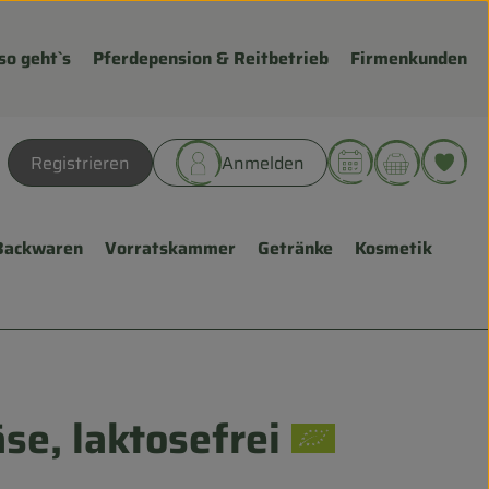
so geht`s
Pferdepension & Reitbetrieb
Firmenkunden
Warenk
L
Registrieren
Anmelden
hen
Backwaren
Vorratskammer
Getränke
Kosmetik
se, laktosefrei
fügen