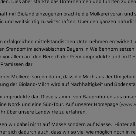
werden. Dies aber stärkte das Unternehmen und führten zu
aft mit Bioland einzugehen brachte die Molkerei voran und st
tig und weitsichtig zu wirtschaften. Über den ganzen natürl
nem erfolgreichen mittelständischen Unternehmen entwickelt. 
en Standort im schwäbischen Bayern in Weißenhorn setzen w
ch vor allem auf den Bereich der Premiumprodukte und im D
 Prämissen dar.
orner Molkerei sorgen dafür, dass die Milch aus der Umgebun
tung der Bioland-Milch wird auf Nachhaltigkeit und Bodenstä
Premiumprodukte dar. Diese stammt von Bauernhöfen aus unse
n eine Nord- und eine Süd-Tour. Auf unserer Homepage (
www.w
hr über unsere Landwirte zu erfahren.
en wir dabei nicht auf Masse sondern auf Klasse. Hinter all
et sich dadurch auch, dass wir so viel wie möglich noch in r