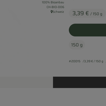
100% Bioanbau
, Kontrollstelle:
CH-BIO-006
3,39 €
Schweiz
/ 150 g
, Herkunft:
150 g
#20015
3,39 €
/ 150 g