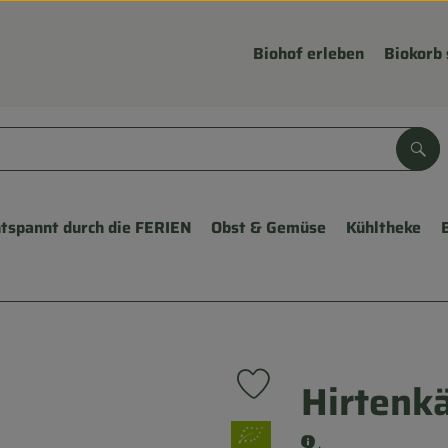
Biohof erleben
Biokorb 
Suc
tspannt durch die FERIEN
Obst & Gemüse
Kühltheke
Hirtenkä
Produkt zu Favouriten hinzu
, Verband:
.