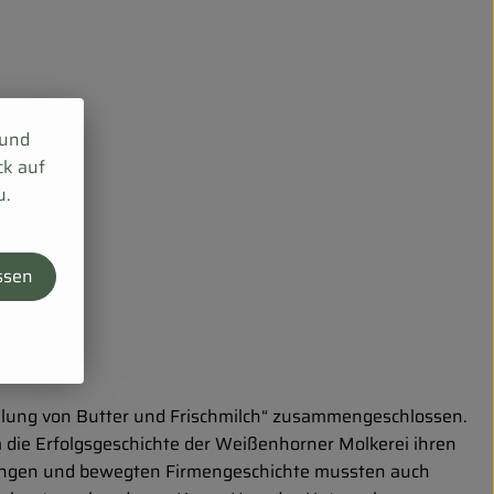
 und
ck auf
u.
ssen
llung von Butter und Frischmilch“ zusammengeschlossen.
 die Erfolgsgeschichte der Weißenhorner Molkerei ihren
 langen und bewegten Firmengeschichte mussten auch