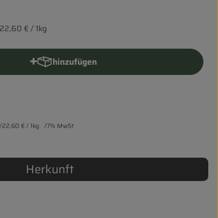
22,60 €
/ 1kg
hinzufügen
Produkt zum Warenkorb hinzufügen
22,60 €
/ 1kg
7% MwSt
Herkunft