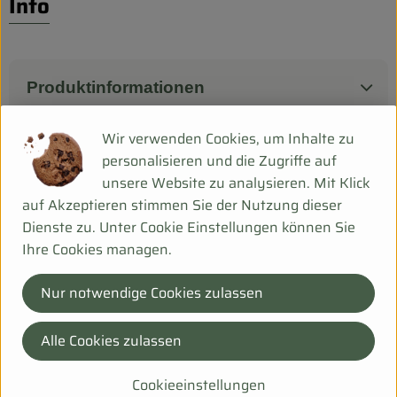
Info
Biokorb so geht`s
Pferdepension & Reitbetrieb
Firmenkunden
Produktinformationen
Wir verwenden Cookies, um Inhalte zu
personalisieren und die Zugriffe auf
Herkunft
unsere Website zu analysieren. Mit Klick
auf Akzeptieren stimmen Sie der Nutzung dieser
Deu
Dienste zu. Unter Cookie Einstellungen können Sie
Ihre Cookies managen.
Bei Fragen helfen wir Dir gerne weiter!
Hanfsack 50b,
Nur notwendige Cookies zulassen
99198 Ollendorf
Alle Cookies zulassen
036203 253534
info@biohof-scharf.de
Cookieeinstellungen