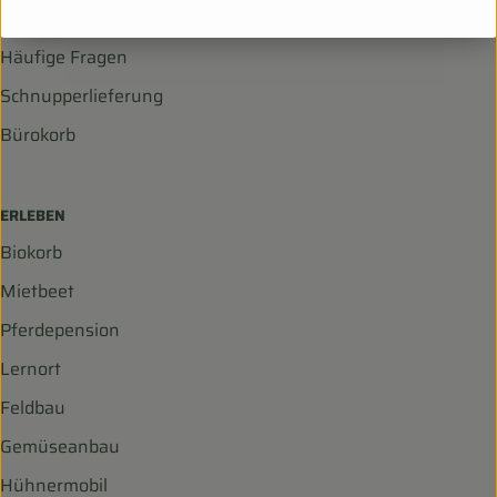
LIEFERSERVICE
Häufige Fragen
Schnupperlieferung
Bürokorb
ERLEBEN
Biokorb
Mietbeet
Pferdepension
Lernort
Feldbau
Gemüseanbau
Hühnermobil