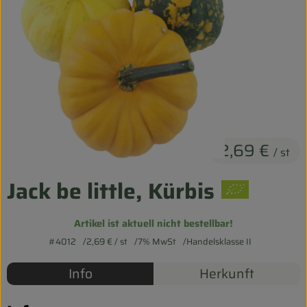
Entspannt durch die FERIEN
Obst & Gemüse
Kühltheke
Backwaren
Vorratskammer
2,69 €
/ st
Getränke
Jack be little, Kürbis
Kosmetik
Artikel ist aktuell nicht bestellbar!
Haus & Garten
#4012
2,69 €
/ st
7% MwSt
Handelsklasse II
Info
Herkunft
Biohof erleben