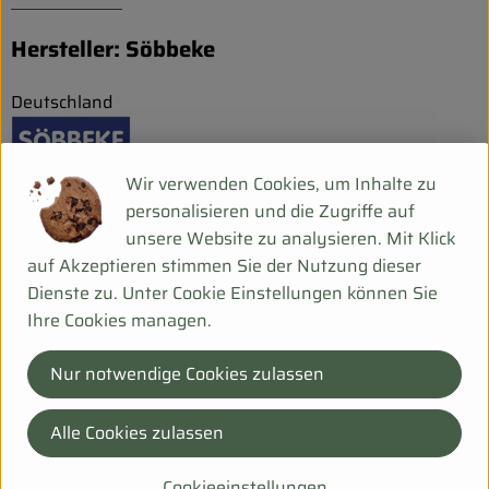
Hersteller: Söbbeke
Deutschland
Wir verwenden Cookies, um Inhalte zu
Molkerei Söbbeke GmbH
personalisieren und die Zugriffe auf
unsere Website zu analysieren. Mit Klick
D 48599 Gronau-Epe
auf Akzeptieren stimmen Sie der Nutzung dieser
Söbbeke: Bio-Genuss aus dem Münsterland
Dienste zu. Unter Cookie Einstellungen können Sie
Seit der Gründung der Biomolkerei Söbbeke 1988 durch
Ihre Cookies managen.
Paul Söbbeke heißt es: Bio aus Leidenschaft. Mit Herzblut
und Begeisterung produziert die Biomolkerei Söbbeke aus
Nur notwendige Cookies zulassen
Gronau im Münsterland seit über 35 Jahren hochwertige
und genussvolle Bio-Produkte – ohne Zusatzstoffe, dafür
Alle Cookies zulassen
aber mit 100 % natürlichem Geschmack und
Genussgarantie. Nachhaltiges Handeln und höchste
Cookieeinstellungen