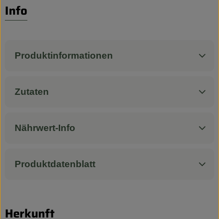
Biokorb so geht`s
Info
Pferdepension & Reitbetrieb
Firmenkunden
Produktinformationen
Zutaten
Nährwert-Info
Produktdatenblatt
Herkunft