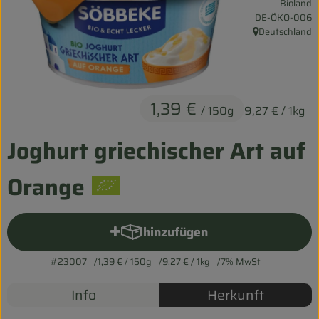
Bioland
Entspannt durch die FERIEN
, Kontrollstelle:
DE-ÖKO-006
Deutschland
, Herkunft:
Obst & Gemüse
Kühltheke
1,39 €
Backwaren
/ 150g
9,27 €
/ 1kg
Vorratskammer
Joghurt griechischer Art auf
Getränke
Orange
Kosmetik
hinzufügen
Haus & Garten
Produkt zum Warenkorb hinz
#23007
1,39 €
/ 150g
9,27 €
/ 1kg
7% MwSt
Biohof erleben
Info
Herkunft