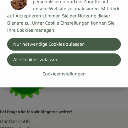
personalisieren und die Zugriffe auf
Herkunft
unsere Website zu analysieren. Mit Klick
auf Akzeptieren stimmen Sie der Nutzung dieser
Hersteller: GRH
Dienste zu. Unter Cookie Einstellungen können Sie
Ihre Cookies managen.
Deutschland
Nur notwendige Cookies zulassen
Grünhof
Alle Cookies zulassen
Cookieeinstellungen
Bei Fragen helfen wir Dir gerne weiter!
Hanfsack 50b,